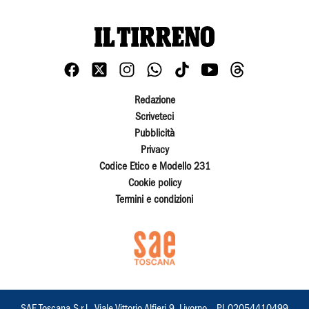
Redazione
Scriveteci
Pubblicità
Privacy
Codice Etico e Modello 231
Cookie policy
Termini e condizioni
SAE Toscana S.r.l., Viale Vittorio Alfieri 9, Livorno – PI 02054410499