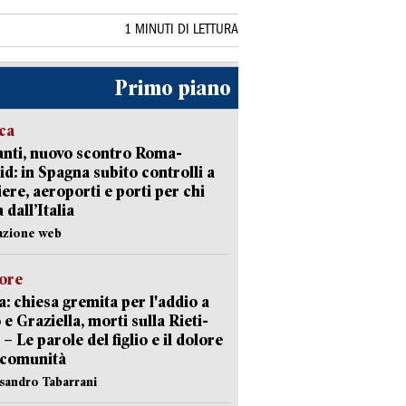
1 MINUTI DI LETTURA
Primo piano
ica
nti, nuovo scontro Roma-
d: in Spagna subito controlli a
iere, aeroporti e porti per chi
 dall’Italia
azione web
lore
: chiesa gremita per l'addio a
 e Graziella, morti sulla Rieti-
 – Le parole del figlio e il dolore
 comunità
ssandro Tabarrani