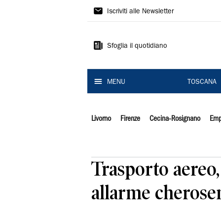
Il
Iscriviti alle Newsletter
Tirreno
Sfoglia il quotidiano
MENU
TOSCANA
Livorno
Firenze
Cecina-Rosignano
Emp
Trasporto aereo,
allarme cherose