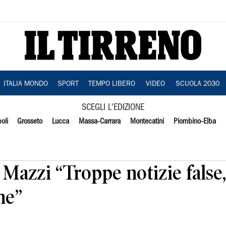
ITALIA MONDO
SPORT
TEMPO LIBERO
VIDEO
SCUOLA 2030
SCEGLI L'EDIZIONE
oli
Grosseto
Lucca
Massa-Carrara
Montecatini
Piombino-Elba
 Mazzi “Troppe notizie false
ne”