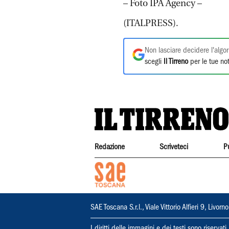
– Foto IPA Agency –
(ITALPRESS).
Non lasciare decidere l'algor
scegli
Il Tirreno
per le tue not
Redazione
Scriveteci
P
SAE Toscana S.r.l., Viale Vittorio Alfieri 9, Li
I diritti delle immagini e dei testi sono riserva