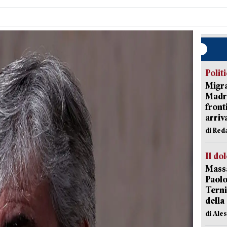
Polit
Migra
Madri
front
arriva
di Red
Il do
Massa
Paolo
Terni
della
di Ale