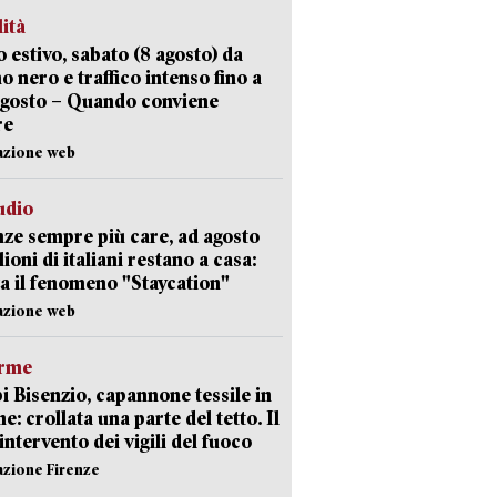
lità
 estivo, sabato (8 agosto) da
no nero e traffico intenso fino a
agosto – Quando conviene
re
azione web
udio
ze sempre più care, ad agosto
lioni di italiani restano a casa:
a il fenomeno "Staycation"
azione web
arme
 Bisenzio, capannone tessile in
e: crollata una parte del tetto. Il
intervento dei vigili del fuoco
azione Firenze