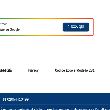
itmo:
CLICCA QUI
izie su Google
ubblicità
Privacy
Codice Etico e Modello 231
vorno – PI 02054410499
ti. È espressamente vietata la loro riproduzione con qualsiasi mezzo e l'adattame