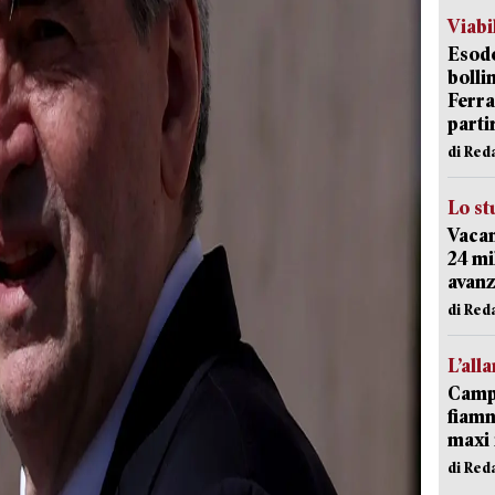
Viabi
Esodo
bolli
Ferr
parti
di Red
Lo st
Vacan
24 mi
avanz
di Red
L’all
Campi
fiamm
maxi 
di Red