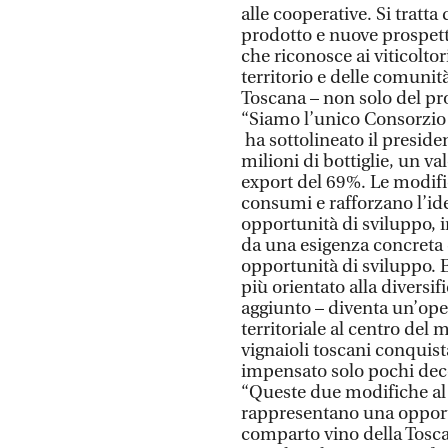
alle cooperative. Si tratta
prodotto e nuove prospett
che riconosce ai viticolto
territorio e delle comunit
Toscana – non solo del prod
“Siamo l’unico Consorzio c
ha sottolineato il presid
milioni di bottiglie, un v
export del 69%. Le modifi
consumi e rafforzano l’id
opportunità di sviluppo, 
da una esigenza concreta 
opportunità di sviluppo.
più orientato alla diversif
aggiunto – diventa un’ope
territoriale al centro del 
vignaioli toscani conquis
impensato solo pochi dece
“Queste due modifiche al 
rappresentano una opport
comparto vino della Toscan