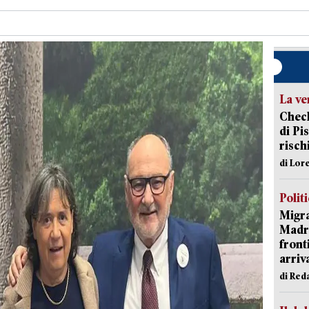
La ve
Check
di Pis
risch
di Lor
Polit
Migra
Madri
front
arriva
di Red