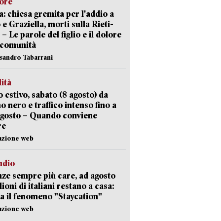
lore
: chiesa gremita per l'addio a
 e Graziella, morti sulla Rieti-
 – Le parole del figlio e il dolore
 comunità
ssandro Tabarrani
lità
 estivo, sabato (8 agosto) da
no nero e traffico intenso fino a
agosto – Quando conviene
re
azione web
udio
ze sempre più care, ad agosto
lioni di italiani restano a casa:
a il fenomeno "Staycation"
azione web