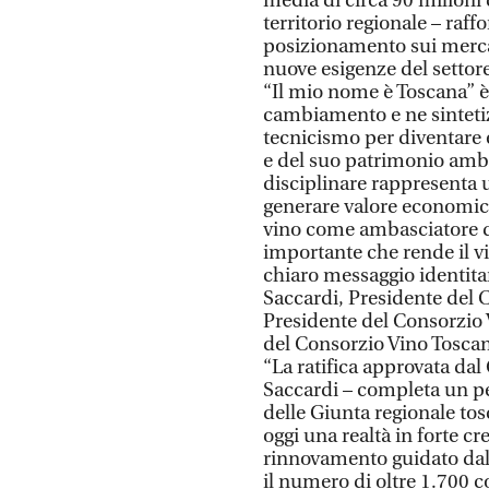
media di circa 90 milioni 
territorio regionale – raffo
posizionamento sui mercat
nuove esigenze del settor
“Il mio nome è Toscana” 
cambiamento e ne sintetiz
tecnicismo per diventare e
e del suo patrimonio ambie
disciplinare rappresenta 
generare valore economico 
vino come ambasciatore d
importante che rende il v
chiaro messaggio identitar
Saccardi, Presidente del C
Presidente del Consorzio 
del Consorzio Vino Tosca
“La ratifica approvata dal
Saccardi – completa un pe
delle Giunta regionale to
oggi una realtà in forte cr
rinnovamento guidato dal
il numero di oltre 1.700 co