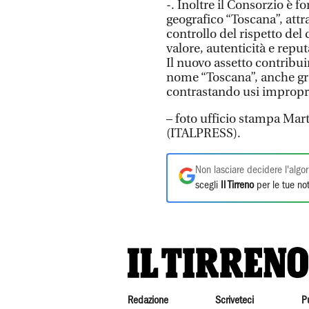
-. Inoltre il Consorzio è 
geografico “Toscana”, attra
controllo del rispetto del 
valore, autenticità e repu
Il nuovo assetto contribuirà
nome “Toscana”, anche graz
contrastando usi impropri
– foto ufficio stampa Ma
(ITALPRESS).
Non lasciare decidere l'algor
scegli
Il Tirreno
per le tue not
Redazione
Scriveteci
P