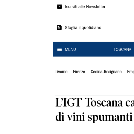
Il
Iscriviti alle Newsletter
Tirreno
Sfoglia il quotidiano
MENU
TOSCANA
Livorno
Firenze
Cecina-Rosignano
Emp
L’IGT Toscana c
di vini spumanti