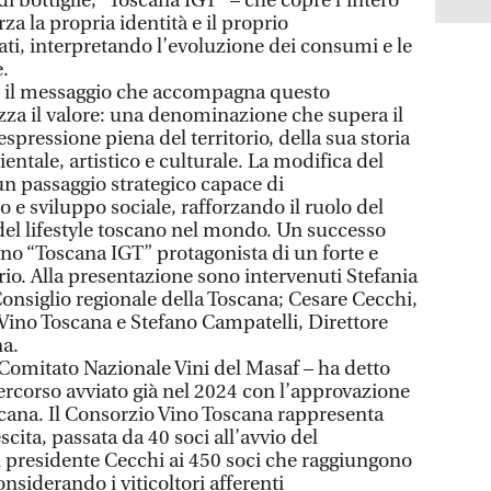
di bottiglie, “Toscana IGT” – che copre l’intero
rza la propria identità e il proprio
i, interpretando l’evoluzione dei consumi e le
e.
è il messaggio che accompagna questo
za il valore: una denominazione che supera il
spressione piena del territorio, della sua storia
ntale, artistico e culturale. La modifica del
un passaggio strategico capace di
e sviluppo sociale, rafforzando il ruolo del
el lifestyle toscano nel mondo. Un successo
ino “Toscana IGT” protagonista di un forte e
io. Alla presentazione sono intervenuti Stefania
onsiglio regionale della Toscana; Cesare Cecchi,
Vino Toscana e Stefano Campatelli, Direttore
na.
 Comitato Nazionale Vini del Masaf – ha detto
rcorso avviato già nel 2024 con l’approvazione
scana. Il Consorzio Vino Toscana rappresenta
escita, passata da 40 soci all’avvio del
 presidente Cecchi ai 450 soci che raggiungono
nsiderando i viticoltori afferenti