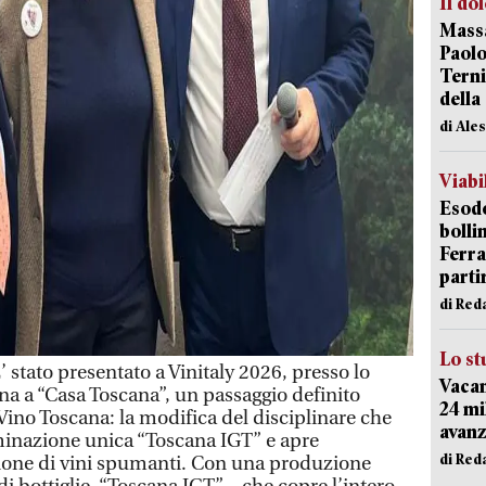
Il do
Massa
Paolo
Terni
della
di Ale
Viabi
Esodo
bolli
Ferr
parti
di Red
Lo st
tato presentato a Vinitaly 2026, presso lo
Vacan
na a “Casa Toscana”, un passaggio definito
24 mi
 Vino Toscana: la modifica del disciplinare che
avanz
inazione unica “Toscana IGT” e apre
di Red
zione di vini spumanti. Con una produzione