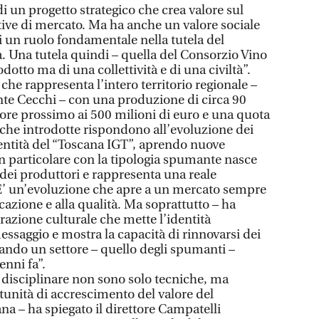
 di un progetto strategico che crea valore sul
ive di mercato. Ma ha anche un valore sociale
ri un ruolo fondamentale nella tutela del
à. Una tutela quindi – quella del Consorzio Vino
otto ma di una collettività e di una civiltà”.
he rappresenta l’intero territorio regionale –
ente Cecchi – con una produzione di circa 90
alore prossimo ai 500 milioni di euro e una quota
che introdotte rispondono all’evoluzione dei
entità del “Toscana IGT”, aprendo nuove
in particolare con la tipologia spumante nasce
dei produttori e rappresenta una reale
 E’ un’evoluzione che apre a un mercato sempre
icazione e alla qualità. Ma soprattutto – ha
razione culturale che mette l’identità
messaggio e mostra la capacità di rinnovarsi dei
tando un settore – quello degli spumanti –
nni fa”.
disciplinare non sono solo tecniche, ma
unità di accrescimento del valore del
a – ha spiegato il direttore Campatelli