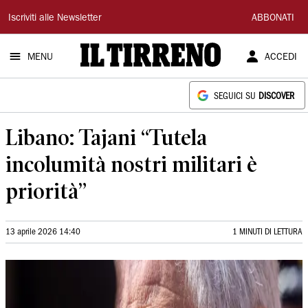
Il
Iscriviti alle Newsletter
ABBONATI
Tirreno
MENU
ACCEDI
SEGUICI SU
DISCOVER
Libano: Tajani “Tutela
incolumità nostri militari è
priorità”
13 aprile 2026 14:40
1 MINUTI DI LETTURA