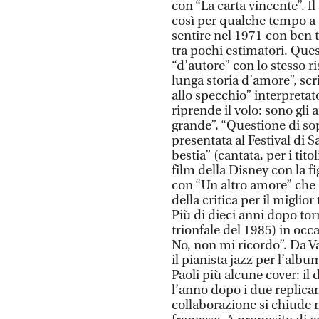
con “La carta vincente”. 
così per qualche tempo a s
sentire nel 1971 con ben 
tra pochi estimatori. Ques
“d’autore” con lo stesso ri
lunga storia d’amore”, sc
allo specchio” interpretato
riprende il volo: sono gli 
grande”, “Questione di so
presentata al Festival di 
bestia” (cantata, per i tit
film della Disney con la 
con “Un altro amore” che ot
della critica per il miglior
Più di dieci anni dopo to
trionfale del 1985) in occa
No, non mi ricordo”. Da V
il pianista jazz per l’alb
Paoli più alcune cover: il
l’anno dopo i due replican
collaborazione si chiude 