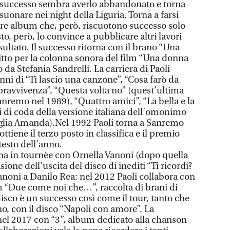
Il successo sembra averlo abbandonato e torna
uonare nei night della Liguria. Torna a farsi
tre album che, però, riscuotono successo solo
to, però, lo convince a pubblicare altri lavori
sultato. Il successo ritorna con il brano “Una
ritto per la colonna sonora del film “Una donna
 da Stefania Sandrelli. La carriera di Paoli
anni di “Ti lascio una canzone”, “Cosa farò da
pravvivenza”, “Questa volta no” (quest’ultima
Sanremo nel 1989), “Quattro amici”, “La bella e la
oli di coda della versione italiana dell’omonimo
figlia Amanda).Nel 1992 Paoli torna a Sanremo
tiene il terzo posto in classifica e il premio
 testo dell’anno.
rna in tournèe con Ornella Vanoni (dopo quella
sione dell’uscita del disco di inediti “Ti ricordi?
anoni a Danilo Rea: nel 2012 Paoli collabora con
um “Due come noi che…”, raccolta di brani di
 disco è un successo così come il tour, tanto che
o, con il disco “Napoli con amore”. La
nel 2017 con “3”, album dedicato alla chanson