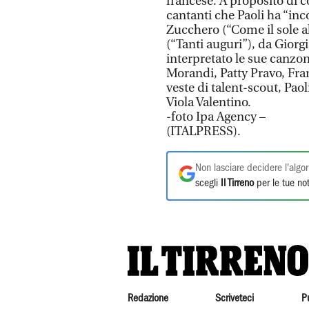
francese. A proposito di co
cantanti che Paoli ha “inc
Zucchero (“Come il sole a
(“Tanti auguri”), da Giorg
interpretato le sue canzon
Morandi, Patty Pravo, Fra
veste di talent-scout, Pao
Viola Valentino.
-foto Ipa Agency –
(ITALPRESS).
Non lasciare decidere l'algor
scegli
Il Tirreno
per le tue not
Redazione
Scriveteci
P