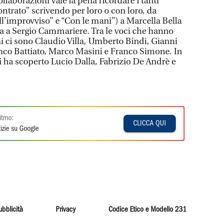
llaborazioni vale la pena ricordare i tanti
ontrato” scrivendo per loro o con loro, da
ll’improvviso” e “Con le mani”) a Marcella Bella
ia a Sergio Cammariere. Tra le voci che hanno
i ci sono Claudio Villa, Umberto Bindi, Gianni
nco Battiato, Marco Masini e Franco Simone. In
li ha scoperto Lucio Dalla, Fabrizio De Andrè e
itmo:
CLICCA QUI
izie su Google
ubblicità
Privacy
Codice Etico e Modello 231