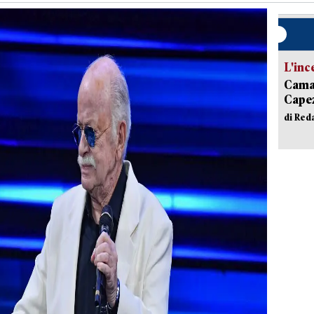
L'inc
Camai
Capez
di Red