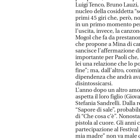
Luigi Tenco, Bruno Lauzi
nucleo della cosiddetta “s
primi 45 giri che, però, 
in un primo momento per 
l’uscita, invece, la canzon
Mogol che fa da prestanome
che propone a Mina di cant
sancisce l’affermazione d
importante per Paoli che,
lei una relazione che lo 
fine”; ma, dall’altro, com
dipendenza che andrà ava
disintossicarsi.
L’anno dopo un altro amo
aspetta il loro figlio (Gio
Stefania Sandrelli. Dalla 
“Sapore di sale”, probabil
di “Che cosa c’è”. Nonostan
pistola al cuore. Gli anni
partecipazione al Festival
mia madre” non va male c