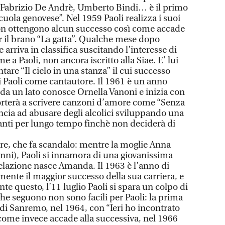
, Fabrizio De Andrè, Umberto Bindi… è il primo
cuola genovese”. Nel 1959 Paoli realizza i suoi
non ottengono alcun successo così come accade
il brano “La gatta”. Qualche mese dopo
e arriva in classifica suscitando l’interesse di
 a Paoli, non ancora iscritto alla Siae. E’ lui
are “Il cielo in una stanza” il cui successo
i Paoli come cantautore. Il 1961 è un anno
 da un lato conosce Ornella Vanoni e inizia con
porterà a scrivere canzoni d’amore come “Senza
incia ad abusare degli alcolici sviluppando una
nti per lungo tempo finchè non deciderà di
re, che fa scandalo: mentre la moglie Anna
vanni), Paoli si innamora di una giovanissima
relazione nasce Amanda. Il 1963 è l’anno di
mente il maggior successo della sua carriera, e
te questo, l’11 luglio Paoli si spara un colpo di
 che seguono non sono facili per Paoli: la prima
 di Sanremo, nel 1964, con “Ieri ho incontrato
ome invece accade alla successiva, nel 1966