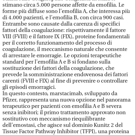
stimano circa 5.000 persone affette da emofilia. Le
forme più diffuse sono l’emofilia A, che interessa più
di 4.000 pazienti, e l’emofilia B, con circa 900 casi.
Entrambe sono causate dalla carenza di specifici
fattori della coagulazione: rispettivamente il fattore
VIII (FVIII) e il fattore IX (FIX), proteine fondamentali
per il corretto funzionamento del processo di
coagulazione, il meccanismo naturale che consente
di arrestare le emorragie. Le opzioni terapeutiche
standard per l’emofilia A e B si fondano sulla
sostituzione dei fattori della coagulazione, che
prevede la somministrazione endovenosa dei fattori
carenti (FVIII e FIX) al fine di prevenire o controllare
gli episodi emorragici.
In questo contesto, marstacimab, sviluppato da
Pfizer, rappresenta una nuova opzione nel panorama
terapeutico per pazienti con emofilia A e B severa
senza inibitori; il primo trattamento approvato non
sostitutivo con meccanismo riequilibrante
dell’emostasi, che agisce sul dominio Kunitz 2 del
Tissue Factor Pathway Inhibitor (TFPI), una proteina