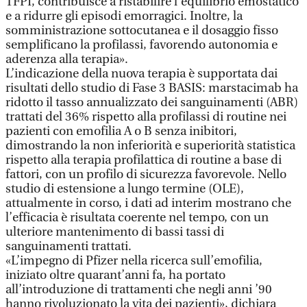
TFPI, contribuisce a ristabilire l’equilibrio emostatico
e a ridurre gli episodi emorragici. Inoltre, la
somministrazione sottocutanea e il dosaggio fisso
semplificano la profilassi, favorendo autonomia e
aderenza alla terapia».
L’indicazione della nuova terapia è supportata dai
risultati dello studio di Fase 3 BASIS: marstacimab ha
ridotto il tasso annualizzato dei sanguinamenti (ABR)
trattati del 36% rispetto alla profilassi di routine nei
pazienti con emofilia A o B senza inibitori,
dimostrando la non inferiorità e superiorità statistica
rispetto alla terapia profilattica di routine a base di
fattori, con un profilo di sicurezza favorevole. Nello
studio di estensione a lungo termine (OLE),
attualmente in corso, i dati ad interim mostrano che
l’efficacia è risultata coerente nel tempo, con un
ulteriore mantenimento di bassi tassi di
sanguinamenti trattati.
«L’impegno di Pfizer nella ricerca sull’emofilia,
iniziato oltre quarant’anni fa, ha portato
all’introduzione di trattamenti che negli anni ’90
hanno rivoluzionato la vita dei pazienti», dichiara