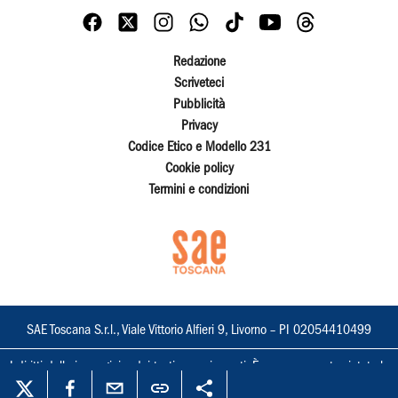
Redazione
Scriveteci
Pubblicità
Privacy
Codice Etico e Modello 231
Cookie policy
Termini e condizioni
SAE Toscana S.r.l., Viale Vittorio Alfieri 9, Livorno – PI 02054410499
I diritti delle immagini e dei testi sono riservati. È espressamente vietata la
loro riproduzione con qualsiasi mezzo e l'adattamento totale o parziale.