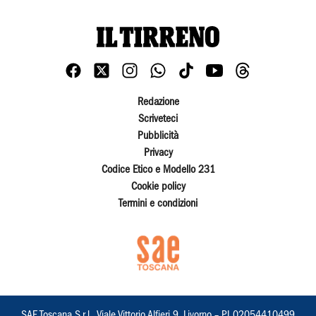
Redazione
Scriveteci
Pubblicità
Privacy
Codice Etico e Modello 231
Cookie policy
Termini e condizioni
SAE Toscana S.r.l., Viale Vittorio Alfieri 9, Livorno – PI 02054410499