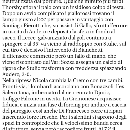
neutralizzata dal portiere. Qualche minuto più tardi
Thorsby sfiora il palo con un insidioso colpo di testa.
Dopo un avvio complicato i giallorossi trovano il
lampo giusto al 22′ per passare in vantaggio con
Santiago Pierotti che, su assist di Gallo, sfrutta l’errore
in uscita di Audero e deposita la sfera in fondo al
sacco. Il Lecce, galvanizzato dal gol, continua a
spingere e al 35′ va vicino al raddoppio con Stulic, sul
cui tiro è decisivo l’intervento di Bianchetti.
Il difensore commette però un fallo di mano, che
viene riscontrato dal Var: Sozza assegna un calcio di
rigore che Stulic trasforma con freddezza spiazzando
Audero, 2-0.
Nella ripresa Nicola cambia la Cremo con tre cambi.
Pronti-via, i lombardi accorciano con Bonazzoli: l’ex
Salernitana, imbeccato dal neo-entrato Djuric,
trafigge Falcone in uscita. La Cremonese acquisisce
fiducia e inizia una fase di forcing per andare a caccia
del pareggio, così anche Di Francesco corre ai ripari
inserendo forze fresche. Per i salentini si aprono degli
spazi in contropiede che il velocissimo Banda cerca
di sfruttare, senza però raccogliere frutti. Al 72′ il