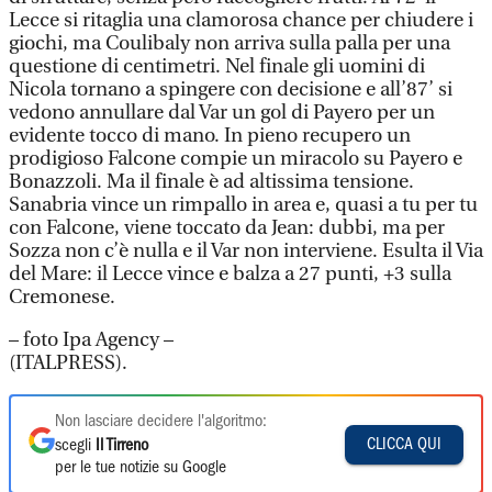
Lecce si ritaglia una clamorosa chance per chiudere i
giochi, ma Coulibaly non arriva sulla palla per una
questione di centimetri. Nel finale gli uomini di
Nicola tornano a spingere con decisione e all’87’ si
vedono annullare dal Var un gol di Payero per un
evidente tocco di mano. In pieno recupero un
prodigioso Falcone compie un miracolo su Payero e
Bonazzoli. Ma il finale è ad altissima tensione.
Sanabria vince un rimpallo in area e, quasi a tu per tu
con Falcone, viene toccato da Jean: dubbi, ma per
Sozza non c’è nulla e il Var non interviene. Esulta il Via
del Mare: il Lecce vince e balza a 27 punti, +3 sulla
Cremonese.
– foto Ipa Agency –
(ITALPRESS).
Non lasciare decidere l'algoritmo:
CLICCA QUI
scegli
Il Tirreno
per le tue notizie su Google