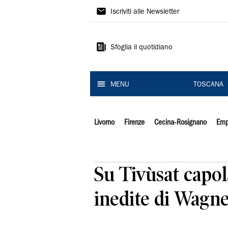
Il
Iscriviti alle Newsletter
Tirreno
Sfoglia il quotidiano
MENU
TOSCANA
Livorno
Firenze
Cecina-Rosignano
Emp
Su Tivùsat capola
inedite di Wagn