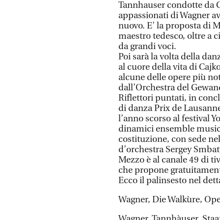
Tannhauser condotte da G
appassionati di Wagner av
nuovo. E’ la proposta di M
maestro tedesco, oltre a c
da grandi voci.
Poi sarà la volta della da
al cuore della vita di Cajk
alcune delle opere più not
dall’Orchestra del Gewand
Riflettori puntati, in conc
di danza Prix de Lausanne
l’anno scorso al festival 
dinamici ensemble musical
costituzione, con sede nel
d’orchestra Sergey Smbat
Mezzo è al canale 49 di ti
che propone gratuitamente 
Ecco il palinsesto nel dett
Wagner, Die Walkùre, Ope
Wagner, Tannhàuser, Staa