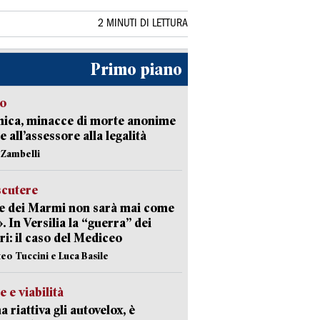
2 MINUTI DI LETTURA
Primo piano
so
nica, minacce di morte anonime
e all’assessore alla legalità
n Zambelli
scutere
e dei Marmi non sarà mai come
». In Versilia la “guerra” dei
i: il caso del Mediceo
teo Tuccini e Luca Basile
e e viabilità
a riattiva gli autovelox, è