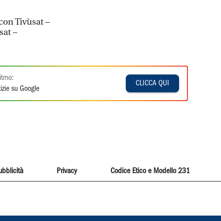
con Tivùsat –
sat –
itmo:
CLICCA QUI
izie su Google
ubblicità
Privacy
Codice Etico e Modello 231