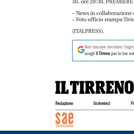
30, ore 20:30, PREMIERE
– News in collaborazione 
– Foto ufficio stampa Tivù
(ITALPRESS).
Non lasciare decidere l'algor
scegli
Il Tirreno
per le tue not
Redazione
Scriveteci
P