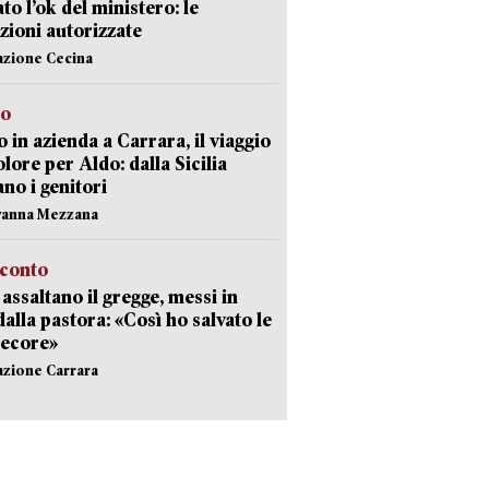
ato l’ok del ministero: le
zioni autorizzate
azione Cecina
to
 in azienda a Carrara, il viaggio
olore per Aldo: dalla Sicilia
ano i genitori
vanna Mezzana
cconto
i assaltano il gregge, messi in
dalla pastora: «Così ho salvato le
pecore»
azione Carrara