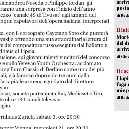
arriv
ianandrea Noseda e Philippe Jordan, gli
posta
ranno una sorpresa con l’inizio dell’anno
ezzo (canale 49 di Tivusat) agli amanti del
di Red
inque capolavori dell’opera italiana, interpretati
Il lut
nza, con il coreografo Cayetano Soto che punterà
Morto
ovskije offrendo una sua straordinaria lettura di
del d
e del compositore russo,eseguite dal Balletto e
arriv
haus di Lipsia.
di Gio
lusione, sui giovani talenti vincitori del concorso
 e sulla Yerevan Youth Orchestra, acclamato
Young Euro Classic di Berlino come uno dei più
Il ra
i, già famoso dopo solo tre anni dalla
I lup
la capitale armena eguidato dal direttore
fuga 
yan.
mie 
vùsat, società partecipata Rai, Mediaset e Tim,
di Red
oltre 130 canali televisivi.
aglio.
rnhaus Zurich, sabato 3, ore 20:30
tsoper Vienna, mercoledì 21, ore 20:30