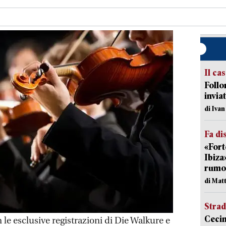
Il ca
Follo
inviat
di Iva
Fa di
«Fort
Ibiza
rumor
di Mat
Strad
Cecin
 esclusive registrazioni di Die Walkure e