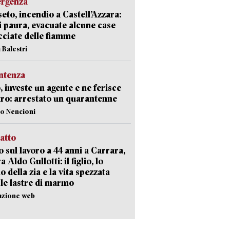
ergenza
eto, incendio a Castell’Azzara:
i paura, evacuate alcune case
ciate delle fiamme
 Balestri
ntenza
, investe un agente e ne ferisce
tro: arrestato un quarantenne
lo Nencioni
ratto
 sul lavoro a 44 anni a Carrara,
a Aldo Gullotti: il figlio, lo
io della zia e la vita spezzata
 le lastre di marmo
azione web