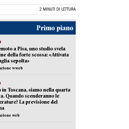
2 MINUTI DI LETTURA
Primo piano
a
moto a Pisa, uno studio svela
gine della forte scossa: «Attivata
aglia sepolta»
dazione wweb
a
 in Toscana, siamo nella quarta
ta. Quando scenderanno le
rature? La previsione del
ma
azione web