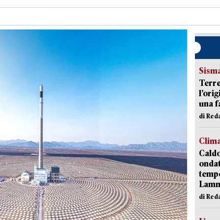
Sism
Terre
l’ori
una f
di Re
Clim
Caldo
onda
tempe
Lam
di Red