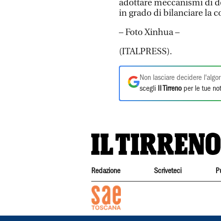
adottare meccanismi di det
in grado di bilanciare la c
– Foto Xinhua –
(ITALPRESS).
Non lasciare decidere l'algor
scegli
Il Tirreno
per le tue not
Redazione
Scriveteci
P