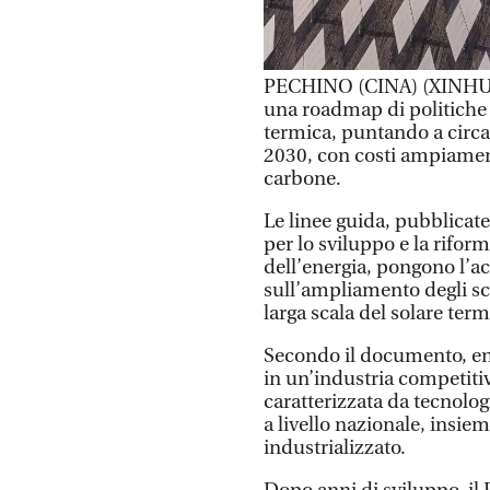
PECHINO (CINA) (XINHUA/
una roadmap di politiche p
termica, puntando a circa 
2030, con costi ampiamente
carbone.
Le linee guida, pubblica
per lo sviluppo e la rifo
dell’energia, pongono l’ac
sull’ampliamento degli sce
larga scala del solare term
Secondo il documento, entr
in un’industria competitiv
caratterizzata da tecnolo
a livello nazionale, insie
industrializzato.