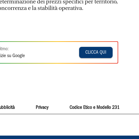
erminazione dei prezzi specifici per territorio,
oncorrenza e la stabilità operativa.
itmo:
CLICCA QUI
izie su Google
ubblicità
Privacy
Codice Etico e Modello 231