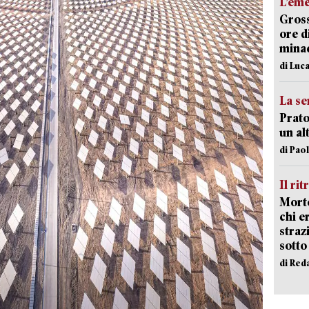
L’em
Gross
ore d
minac
di Luca
La se
Prato
un al
di Pao
Il rit
Morto
chi er
straz
sotto
di Red