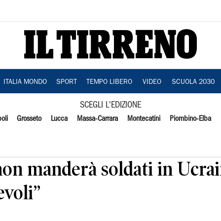
ITALIA MONDO
SPORT
TEMPO LIBERO
VIDEO
SCUOLA 2030
SCEGLI L'EDIZIONE
oli
Grosseto
Lucca
Massa-Carrara
Montecatini
Piombino-Elba
 non manderà soldati in Ucra
evoli”