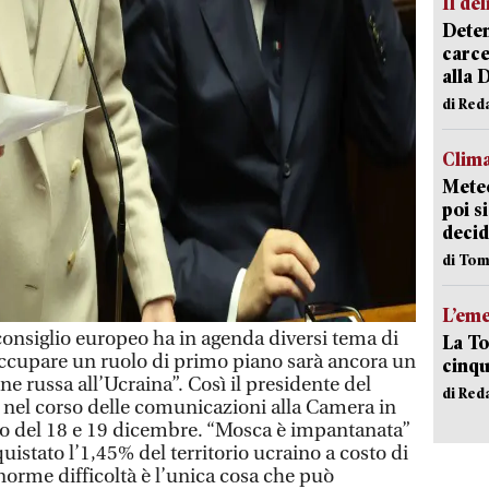
Il del
Deten
carce
alla 
di Red
Clima
Meteo
poi s
decid
di Tom
L’em
onsiglio europeo ha in agenda diversi tema di
La To
occupare un ruolo di primo piano sarà ancora un
cinqu
one russa all’Ucraina”. Così il presidente del
di Red
, nel corso delle comunicazioni alla Camera in
eo del 18 e 19 dicembre. “Mosca è impantanata”
uistato l’1,45% del territorio ucraino a costo di
norme difficoltà è l’unica cosa che può