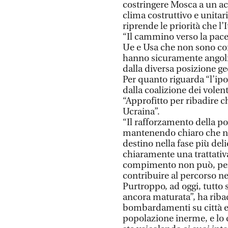
costringere Mosca a un acc
clima costruttivo e unitar
riprende le priorità che l’
“Il cammino verso la pace
Ue e Usa che non sono con
hanno sicuramente angoli 
dalla diversa posizione ge
Per quanto riguarda “l’ip
dalla coalizione dei volen
“Approfitto per ribadire ch
Ucraina”.
“Il rafforzamento della po
mantenendo chiaro che n
destino nella fase più deli
chiaramente una trattati
compimento non può, però
contribuire al percorso ne
Purtroppo, ad oggi, tutto
ancora maturata”, ha riba
bombardamenti su città e 
popolazione inerme, e lo 