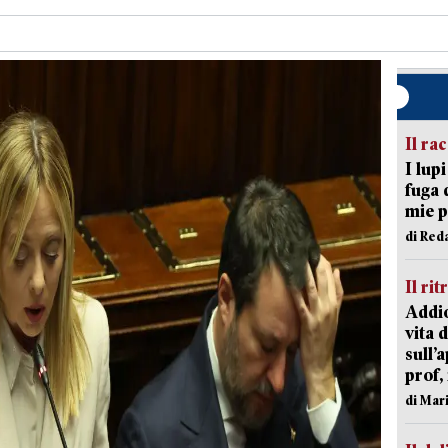
Il ra
I lup
fuga 
mie 
di Red
Il rit
Addio
vita 
sull’
prof,
di Mar