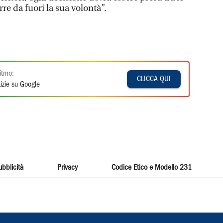
e da fuori la sua volontà”.
itmo:
CLICCA QUI
izie su Google
ubblicità
Privacy
Codice Etico e Modello 231