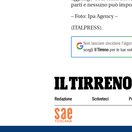
parti e nessuno può imporr
– Foto: Ipa Agency –
(ITALPRESS).
Non lasciare decidere l'algor
scegli
Il Tirreno
per le tue not
Redazione
Scriveteci
P