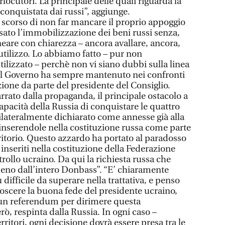
rlocutori. La principale delle quali riguarda la
onquistata dai russi”, aggiunge.
ì scorso di non far mancare il proprio appoggio
sato l’immobilizzazione dei beni russi senza,
ineare con chiarezza – ancora avallare, ancora,
utilizzo. Lo abbiamo fatto – pur non
ilizzato – perchè non vi siano dubbi sulla linea
 il Governo ha sempre mantenuto nei confronti
azione da parte del presidente del Consiglio.
rrato dalla propaganda, il principale ostacolo a
apacità della Russia di conquistare le quattro
ilateralmente dichiarato come annesse già alla
 inserendole nella costituzione russa come parte
ritorio. Questo azzardo ha portato al paradosso
inseriti nella costituzione della Federazione
trollo ucraino. Da qui la richiesta russa che
omeno dall’intero Donbass”. “E’ chiaramente
ù difficile da superare nella trattativa, e penso
scere la buona fede del presidente ucraino,
 un referendum per dirimere questa
rò, respinta dalla Russia. In ogni caso –
rritori, ogni decisione dovrà essere presa tra le