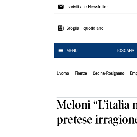
Il
Iscriviti alle Newsletter
Tirreno
Sfoglia il quotidiano
MENU
TOSCANA
Livorno
Firenze
Cecina-Rosignano
Emp
Meloni “L’italia
pretese irragion