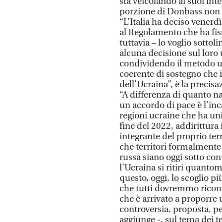
sta veicolando ai suoi inte
porzione di Donbass non c
“L’Italia ha deciso venerd
al Regolamento che ha fis
tuttavia – lo voglio sottol
alcuna decisione sul loro 
condividendo il metodo ut
coerente di sostegno che
dell’Ucraina”, è la precis
“A differenza di quanto na
un accordo di pace è l’inc
regioni ucraine che ha un
fine del 2022, addirittura
integrante del proprio ter
che territori formalmente 
russa siano oggi sotto con
l’Ucraina si ritiri quant
questo, oggi, lo scoglio pi
che tutti dovremmo ricono
che è arrivato a proporre
controversia, proposta, pe
aggiunge -, sul tema dei te