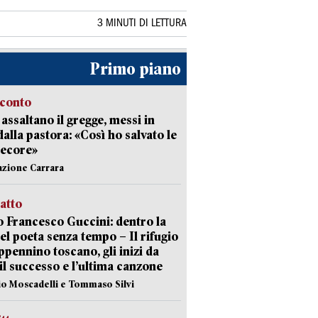
3 MINUTI DI LETTURA
Primo piano
cconto
i assaltano il gregge, messi in
dalla pastora: «Così ho salvato le
pecore»
azione Carrara
ratto
 Francesco Guccini: dentro la
del poeta senza tempo – Il rifugio
appennino toscano, gli inizi da
 il successo e l’ultima canzone
io Moscadelli e Tommaso Silvi