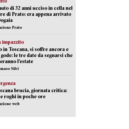
itto
uto di 32 anni ucciso in cella nel
re di Prato: era appena arrivato
Dogaia
azione Prato
 impazzito
 in Toscana, si soffre ancora e
i gode: le tre date da segnarsi che
eranno l’estate
maso Silvi
ergenza
scana brucia, giornata critica:
e roghi in poche ore
azione web