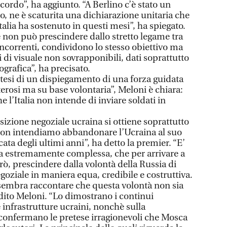
ordo”, ha aggiunto. “A Berlino c’è stato un
io, ne è scaturita una dichiarazione unitaria che
Italia ha sostenuto in questi mesi”, ha spiegato.
 non può prescindere dallo stretto legame tra
correnti, condividono lo stesso obiettivo ma
di visuale non sovrapponibili, dati soprattutto
ografica”, ha precisato.
otesi di un dispiegamento di una forza guidata
terosi ma su base volontaria”, Meloni è chiara:
e l’Italia non intende di inviare soldati in
sizione negoziale ucraina si ottiene soprattutto
on intendiamo abbandonare l’Ucraina al suo
cata degli ultimi anni”, ha detto la premier. “E’
va estremamente complessa, che per arrivare a
, prescindere dalla volontà della Russia di
goziale in maniera equa, credibile e costruttiva.
 sembra raccontare che questa volontà non sia
dito Meloni. “Lo dimostrano i continui
infrastrutture ucraini, nonchè sulla
confermano le pretese irragionevoli che Mosca