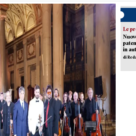
Le pr
Nuovo
paten
in au
di Red