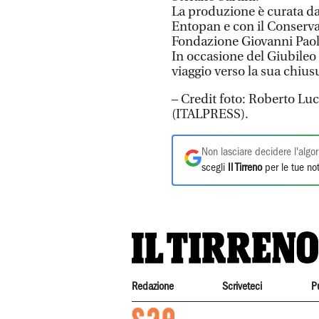
La produzione è curata d
Entopan e con il Conservat
Fondazione Giovanni Paolo
In occasione del Giubileo
viaggio verso la sua chiusu
– Credit foto: Roberto Luc
(ITALPRESS).
Non lasciare decidere l'algor
scegli
Il Tirreno
per le tue not
Redazione
Scriveteci
P