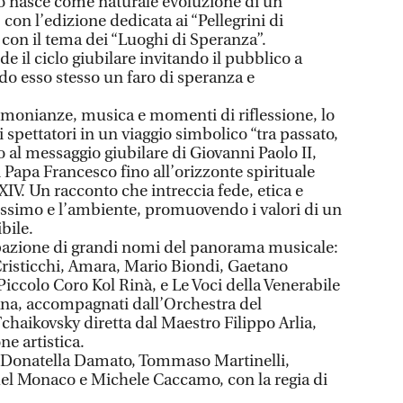
o nasce come naturale evoluzione di un
 con l’edizione dedicata ai “Pellegrini di
 con il tema dei “Luoghi di Speranza”.
e il ciclo giubilare invitando il pubblico a
do esso stesso un faro di speranza e
imonianze, musica e momenti di riflessione, lo
spettatori in un viaggio simbolico “tra passato,
o al messaggio giubilare di Giovanni Paolo II,
i Papa Francesco fino all’orizzonte spirituale
IV. Un racconto che intreccia fede, etica e
rossimo e l’ambiente, promuovendo i valori di un
bile.
ipazione di grandi nomi del panorama musicale:
risticchi, Amara, Mario Biondi, Gaetano
 Piccolo Coro Kol Rinà, e Le Voci della Venerabile
ana, accompagnati dall’Orchestra del
chaikovsky diretta dal Maestro Filippo Arlia,
ne artistica.
a Donatella Damato, Tommaso Martinelli,
del Monaco e Michele Caccamo, con la regia di