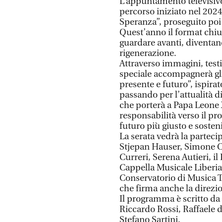
L’appuntamento televisiv
percorso iniziato nel 2024
Speranza”, proseguito poi
Quest’anno il format chiud
guardare avanti, diventan
rigenerazione.
Attraverso immagini, test
speciale accompagnerà gli 
presente e futuro”, ispirat
passando per l’attualità d
che porterà a Papa Leone X
responsabilità verso il p
futuro più giusto e sosteni
La serata vedrà la partec
Stjepan Hauser, Simone C
Curreri, Serena Autieri, il
Cappella Musicale Liberi
Conservatorio di Musica T
che firma anche la direzio
Il programma è scritto d
Riccardo Rossi, Raffaele 
Stefano Sartini.