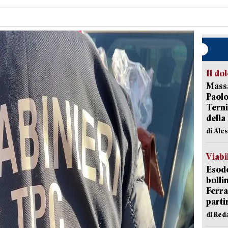
Il do
Massa
Paolo
Terni
della
di Ale
Viabi
Esodo
bolli
Ferr
parti
di Red