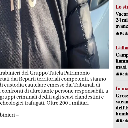
Lo st
Vacan
24 mi
avanz
di Red
L’all
Campi
fiamm
maxi 
abinieri del Gruppo Tutela Patrimonio
di Red
ati dai Reparti territoriali competenti, stanno
 custodia cautelare emesse dai Tribunali di
In ma
 confronti di altrettante persone responsabili, a
Gross
i gruppi criminali dediti agli scavi clandestini e
vacan
cheologici trafugati. Oltre 200 i militari
dell’
bom
binieri –
di Red