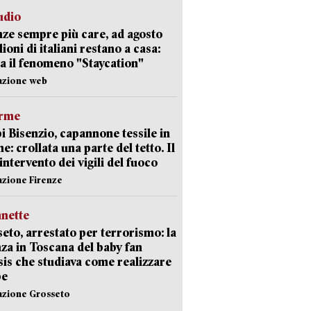
udio
ze sempre più care, ad agosto
lioni di italiani restano a casa:
a il fenomeno "Staycation"
azione web
arme
 Bisenzio, capannone tessile in
e: crollata una parte del tetto. Il
intervento dei vigili del fuoco
azione Firenze
nette
eto, arrestato per terrorismo: la
za in Toscana del baby fan
Isis che studiava come realizzare
be
azione Grosseto