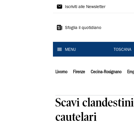
Il
Iscriviti alle Newsletter
Tirreno
Sfoglia il quotidiano
MENU
TOSCANA
Livorno
Firenze
Cecina-Rosignano
Emp
Scavi clandestini
cautelari