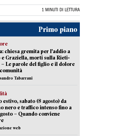
1 MINUTI DI LETTURA
Primo piano
lore
: chiesa gremita per l'addio a
 e Graziella, morti sulla Rieti-
 – Le parole del figlio e il dolore
 comunità
ssandro Tabarrani
lità
 estivo, sabato (8 agosto) da
no nero e traffico intenso fino a
agosto – Quando conviene
re
azione web