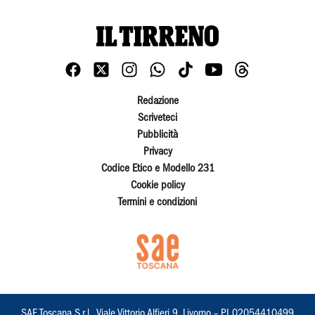
Redazione
Scriveteci
Pubblicità
Privacy
Codice Etico e Modello 231
Cookie policy
Termini e condizioni
SAE Toscana S.r.l., Viale Vittorio Alfieri 9, Livorno – PI 02054410499