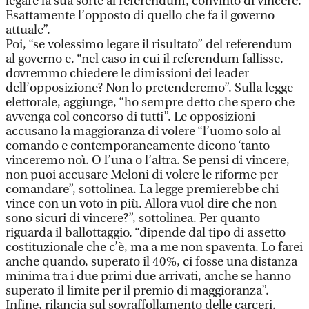
legare la sua sorte al referendum, convinto di vincere.
Esattamente l’opposto di quello che fa il governo
attuale”.
Poi, “se volessimo legare il risultato” del referendum
al governo e, “nel caso in cui il referendum fallisse,
dovremmo chiedere le dimissioni dei leader
dell’opposizione? Non lo pretenderemo”. Sulla legge
elettorale, aggiunge, “ho sempre detto che spero che
avvenga col concorso di tutti”. Le opposizioni
accusano la maggioranza di volere “l’uomo solo al
comando e contemporaneamente dicono ‘tanto
vinceremo noì. O l’una o l’altra. Se pensi di vincere,
non puoi accusare Meloni di volere le riforme per
comandare”, sottolinea. La legge premierebbe chi
vince con un voto in più. Allora vuol dire che non
sono sicuri di vincere?”, sottolinea. Per quanto
riguarda il ballottaggio, “dipende dal tipo di assetto
costituzionale che c’è, ma a me non spaventa. Lo farei
anche quando, superato il 40%, ci fosse una distanza
minima tra i due primi due arrivati, anche se hanno
superato il limite per il premio di maggioranza”.
Infine, rilancia sul sovraffollamento delle carceri.