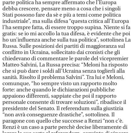
parte politica ha sempre affermato che l’Europa
debba crescere, pensare meno a cosa che i singoli
Stati possono fare da sè e più a temi come politica
industriale”, ma sulla difesa “questa critica all’Europa
l’ha sempre fatta, di essere troppo supina. Niente si fa
gratis: se io mi accollo la tua difesa, è evidente che poi
ho un’influenza anche sulla tua politica”, sottolinea La
Russa. Sulle posizioni dei partiti di maggioranza sul
conflitto in Ucraina, sollecitato dai cronisti che gli
chiedevano di commentare le parole del vicepremier
Matteo Salvini, La Russa precisa: “Meloni ha risposto
che si può dare i soldi all’Ucraina senza toglierli alla
sanità. Risolto il problema Salvini”. Tra lui e Meloni,
comunque, “ho sempre visto un rapporto molto
forte: anche quando le dichiarazioni pubbliche
appaiono differenti, sappiate che poi il rapporto
personale consente di trovare soluzioni”, ribadisce il
presidente del Senato. Il referendum sulla giustizia
“non avrà conseguenze drastiche”, sottolinea. Il
paragone con quello che successe a Renzi “non c’è.
Renzi è un caso a parte perchè decise liberamente di