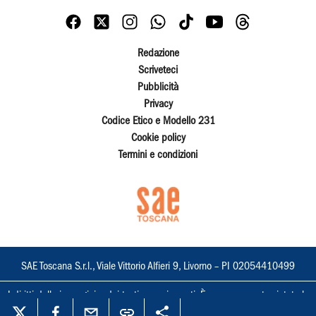
Redazione
Scriveteci
Pubblicità
Privacy
Codice Etico e Modello 231
Cookie policy
Termini e condizioni
SAE Toscana S.r.l., Viale Vittorio Alfieri 9, Livorno – PI 02054410499
I diritti delle immagini e dei testi sono riservati. È espressamente vietata la
loro riproduzione con qualsiasi mezzo e l'adattamento totale o parziale.