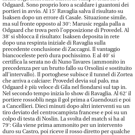
Odgaard. Sono proprio loro a scaldare i guantoni dei
portieri in avvio. Al 15′ Ravaglia salva il risultato su
Isaksen dopo un errore di Casale. Situazione simile,
ma sul fronte opposto al 30′: Marusic regala palla a
Odgaard che trova però l’opposizione di Provedel. Al
38′ si sblocca il risultato: Isaksen deposita in rete
dopo una respinta iniziale di Ravaglia sulla
precedente conclusione di Zaccagni. Il vantaggio
biancoceleste però dura pochissimo. E al 40′ si
certifica la serata no di Nuno Tavares (ammonito in
precedenza per un brutto fallo su Orsolini e sostituito
all’intervallo). Il portoghese subisce il tunnel di Zortea
che arriva a calciare: Provedel devia sul palo, ma
Odgaard è più veloce di Gila nel fiondarsi sul tap in.
Nel secondo tempo inizia lo show di Ravaglia. Al 62′ il
portiere rossoblù nega il gol prima a Guendouzi e poi
a Cancellieri. Dieci minuti dopo altri interventi su un
tiro deviato del centrocampista francese e poi su un
colpo di testa di Noslin. La svolta del match si ha al
79′: Gila viene prima ammonito per un intervento
duro su Castro, poi riceve il rosso diretto per qualche