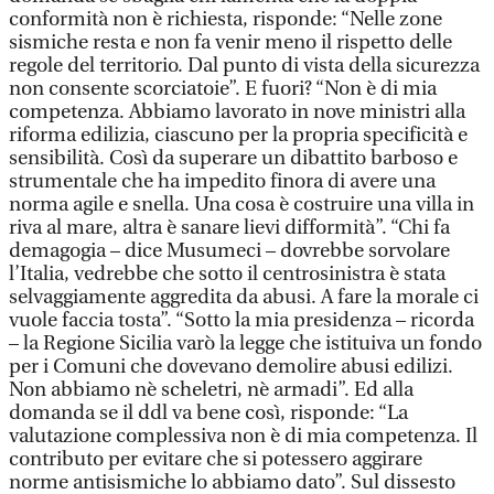
conformità non è richiesta, risponde: “Nelle zone
sismiche resta e non fa venir meno il rispetto delle
regole del territorio. Dal punto di vista della sicurezza
non consente scorciatoie”. E fuori? “Non è di mia
competenza. Abbiamo lavorato in nove ministri alla
riforma edilizia, ciascuno per la propria specificità e
sensibilità. Così da superare un dibattito barboso e
strumentale che ha impedito finora di avere una
norma agile e snella. Una cosa è costruire una villa in
riva al mare, altra è sanare lievi difformità”. “Chi fa
demagogia – dice Musumeci – dovrebbe sorvolare
l’Italia, vedrebbe che sotto il centrosinistra è stata
selvaggiamente aggredita da abusi. A fare la morale ci
vuole faccia tosta”. “Sotto la mia presidenza – ricorda
– la Regione Sicilia varò la legge che istituiva un fondo
per i Comuni che dovevano demolire abusi edilizi.
Non abbiamo nè scheletri, nè armadi”. Ed alla
domanda se il ddl va bene così, risponde: “La
valutazione complessiva non è di mia competenza. Il
contributo per evitare che si potessero aggirare
norme antisismiche lo abbiamo dato”. Sul dissesto