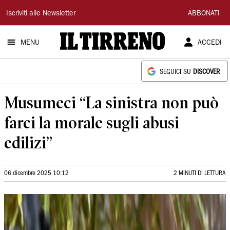
Il
Iscriviti alle Newsletter
ABBONATI
Tirreno
MENU
ACCEDI
SEGUICI SU
DISCOVER
Musumeci “La sinistra non può
farci la morale sugli abusi
edilizi”
06 dicembre 2025 10:12
2 MINUTI DI LETTURA