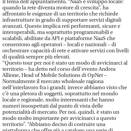
Il tema dell’appuntamento, “NaaS e sviluppo locale:
quando la rete diventa motore di crescita”, ha
affrontato le esigenze di un territorio che richiede
infrastrutture in grado di supportare servizi digitali
avanzati. Questo implica reti performanti, sicure e
interoperabili, ma soprattutto programmabili e
scalabili, abilitate da API e piattaforme NaaS che
consentono agli operatori – locali e nazionali – di
orchestrare capacità di rete e attivare servizi con livelli
di qualità sempre più elevati.
“Questo tour per noi è stato un modo di avvicinarci al
territorio – ha detto nel corso dell’evento Andrea
Allione, Head of Mobile Solutions di OpNet –
Normalmente il mercato wholesale ragiona
nell’interlavoro fra i grandi; invece abbiamo visto che
c’è una pletora di soggetti, soprattutto nel mondo
locale e regionale, molto interessanti che hanno
numeri insospettati dal punto di vista delle
potenzialità di mercato. Per noi, quindi, è stato un
modo molto importante per avvicinarci a questo
territorio”. “Abbiamo deciso di costruire una
piattaforma che offre già a catalogo una serie di