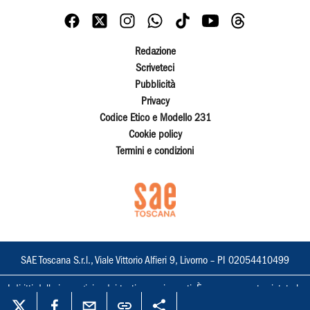
Redazione
Scriveteci
Pubblicità
Privacy
Codice Etico e Modello 231
Cookie policy
Termini e condizioni
SAE Toscana S.r.l., Viale Vittorio Alfieri 9, Livorno – PI 02054410499
I diritti delle immagini e dei testi sono riservati. È espressamente vietata la
loro riproduzione con qualsiasi mezzo e l'adattamento totale o parziale.