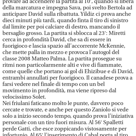
provare ad accendere la partita al 10′, quando si libera
della marcatura e impegna Sava, poi svelto Bertola ad
anticipare David sulla ribattuta. Yildiz ci prova anche
dieci minuti più tardi, quando finta il tiro di sinistro
dal limite per poi calciare di destro, mancando il
bersaglio grosso. La partita si sblocca al 23′: Miretti
cerca in profondità David, che sa di essere in
fuorigioco e lascia spazio all’accorrente McKennie,
che mette palla in mezzo e provoca l’autogol del
classe 2008 Matteo Palma. La partita prosegue su
ritmi non particolarmente alti e vive di fiammate,
come quelle che portano ai gol di Ehizibue e di David,
entrambi annullati per fuorigioco. Il canadese prova a
farsi vedere nel finale di tempo con un bel
movimento in profondità, ma viene ripreso dal
velocissimo Solet.
Nei friulani faticano molto le punte, davvero poco
cercate e trovate, e anche per questo Zaniolo si vede
solo a inizio secondo tempo, quando prova l’iniziativa
personale con un tiro fuori misura. Al 56′ Spalletti
perde Gatti, che esce zoppicando vistosamente per
infortunio. Al 65′ l’inserimento di Cabal porta al tiro