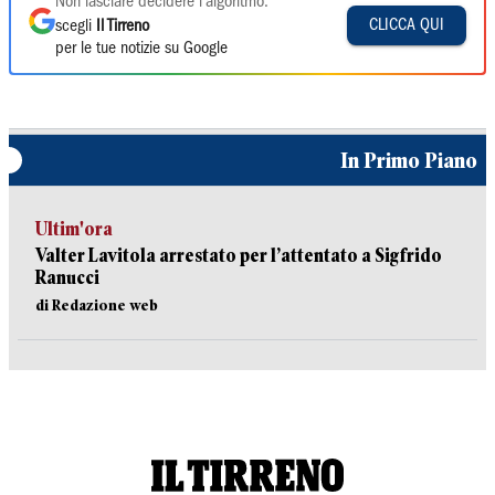
Non lasciare decidere l'algoritmo:
CLICCA QUI
scegli
Il Tirreno
per le tue notizie su Google
In Primo Piano
Ultim'ora
Valter Lavitola arrestato per l’attentato a Sigfrido
Ranucci
di Redazione web