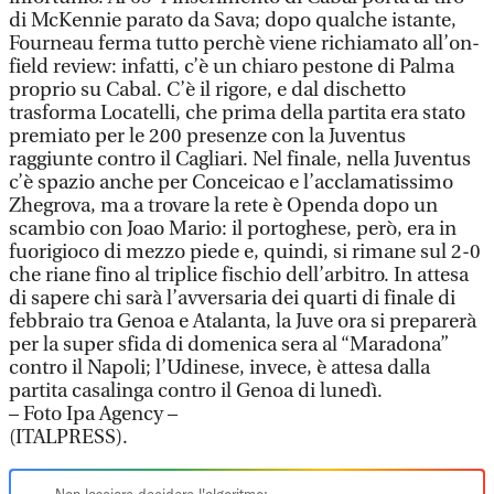
di McKennie parato da Sava; dopo qualche istante,
Fourneau ferma tutto perchè viene richiamato all’on-
field review: infatti, c’è un chiaro pestone di Palma
proprio su Cabal. C’è il rigore, e dal dischetto
trasforma Locatelli, che prima della partita era stato
premiato per le 200 presenze con la Juventus
raggiunte contro il Cagliari. Nel finale, nella Juventus
c’è spazio anche per Conceicao e l’acclamatissimo
Zhegrova, ma a trovare la rete è Openda dopo un
scambio con Joao Mario: il portoghese, però, era in
fuorigioco di mezzo piede e, quindi, si rimane sul 2-0
che riane fino al triplice fischio dell’arbitro. In attesa
di sapere chi sarà l’avversaria dei quarti di finale di
febbraio tra Genoa e Atalanta, la Juve ora si preparerà
per la super sfida di domenica sera al “Maradona”
contro il Napoli; l’Udinese, invece, è attesa dalla
partita casalinga contro il Genoa di lunedì.
– Foto Ipa Agency –
(ITALPRESS).