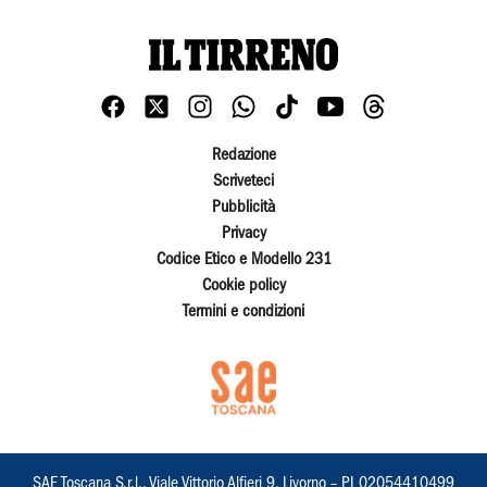
Redazione
Scriveteci
Pubblicità
Privacy
Codice Etico e Modello 231
Cookie policy
Termini e condizioni
SAE Toscana S.r.l., Viale Vittorio Alfieri 9, Livorno – PI 02054410499