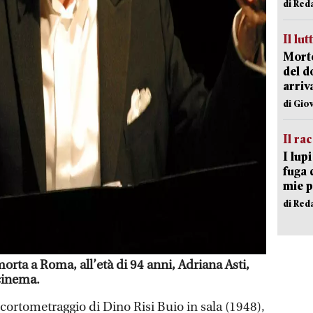
di Red
Il lut
Morto
del d
arriv
di Gio
Il ra
I lup
fuga 
mie 
di Red
morta a Roma, all’età di 94 anni, Adriana Asti,
 cinema.
cortometraggio di Dino Risi Buio in sala (1948),