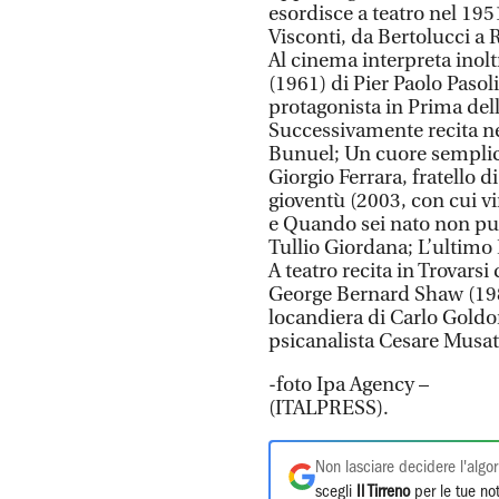
esordisce a teatro nel 195
Visconti, da Bertolucci a
Al cinema interpreta inolt
(1961) di Pier Paolo Pasoli
protagonista in Prima del
Successivamente recita ne 
Bunuel; Un cuore semplice
Giorgio Ferrara, fratello 
gioventù (2003, con cui vin
e Quando sei nato non pu
Tullio Giordana; L’ultimo
A teatro recita in Trovarsi
George Bernard Shaw (1984
locandiera di Carlo Goldo
psicanalista Cesare Musat
-foto Ipa Agency –
(ITALPRESS).
Non lasciare decidere l'algor
scegli
Il Tirreno
per le tue not