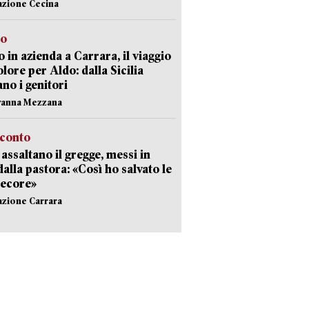
azione Cecina
to
 in azienda a Carrara, il viaggio
olore per Aldo: dalla Sicilia
ano i genitori
vanna Mezzana
cconto
i assaltano il gregge, messi in
dalla pastora: «Così ho salvato le
pecore»
azione Carrara