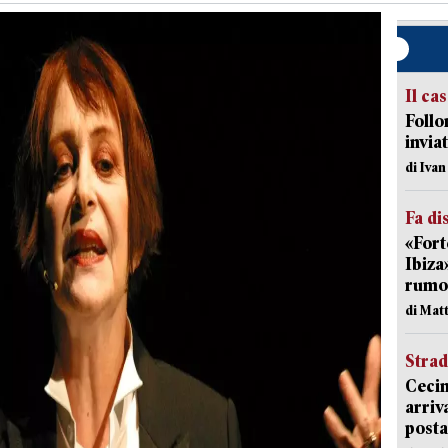
Il ca
Follo
inviat
di Iva
Fa di
«Fort
Ibiza
rumor
di Mat
Strad
Cecin
arriv
posta