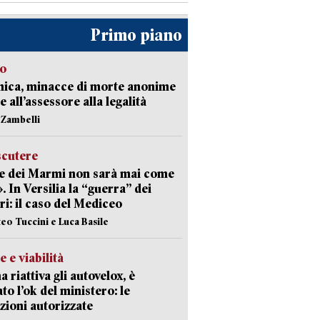
Primo piano
so
nica, minacce di morte anonime
e all’assessore alla legalità
n Zambelli
scutere
e dei Marmi non sarà mai come
». In Versilia la “guerra” dei
i: il caso del Mediceo
teo Tuccini e Luca Basile
e e viabilità
a riattiva gli autovelox, è
ato l’ok del ministero: le
zioni autorizzate