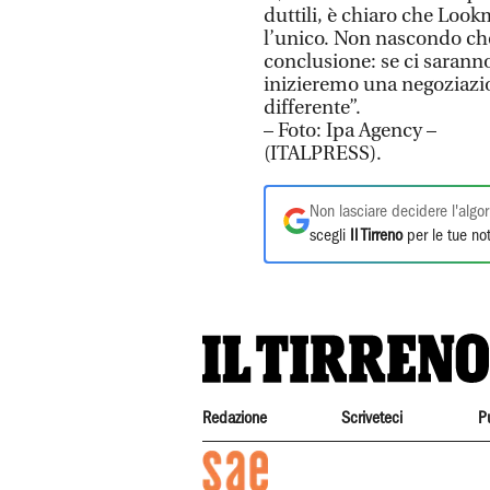
duttili, è chiaro che Loo
l’unico. Non nascondo che
conclusione: se ci saranno
inizieremo una negoziazio
differente”.
– Foto: Ipa Agency –
(ITALPRESS).
Non lasciare decidere l'algor
scegli
Il Tirreno
per le tue not
Redazione
Scriveteci
P