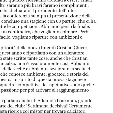
rime quattro. Noi siamo abituati a essere chiari,
altri saranno più bravi faremo i complimenti,
o ha dichiarato il presidente dell’Inter
 la conferenza stampa di presentazione della
concluso una stagione con 63 partite, che ci ha
tutte le competizioni. Abbiamo perso la finale,
r un centimetro, che vogliamo colmare. Però
 facile, vogliamo ripartire con ambizioni e
iorità della nuova Inter di Cristian Chivu:
quest’anno e ripartiamo con un allenatore
 state scritte tante cose, anche che Cristian
 rincalzo, non è assolutamente così. Abbiamo
e delle scelte e abbiamo avvalorato la scelta di
 che conosce ambiente, giocatori e storia del
questo. Lo spirito di questa nuova stagione è
quadra competitiva, le aspettative sono quelle
a passione per poi arrivare al raggiungimento
 ha parlato anche di Ademola Lookman, grande
arte del club: “Settimana decisiva? Certamente
ta ricerca col mister per trovare calciatori