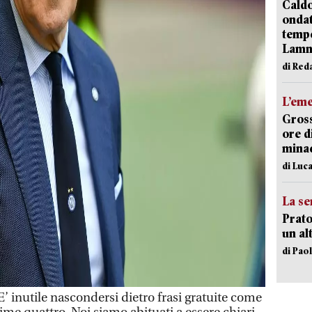
Caldo
onda
tempe
Lam
di Red
L’em
Gross
ore d
minac
di Luca
La se
Prato
un al
di Pao
inutile nascondersi dietro frasi gratuite come