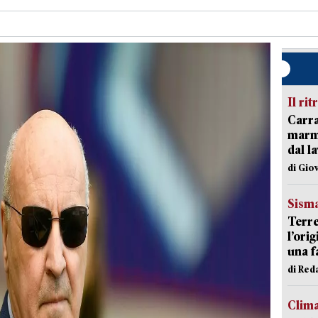
Il rit
Carra
marmo
dal l
di Gio
Sism
Terre
l’ori
una f
di Re
Clim