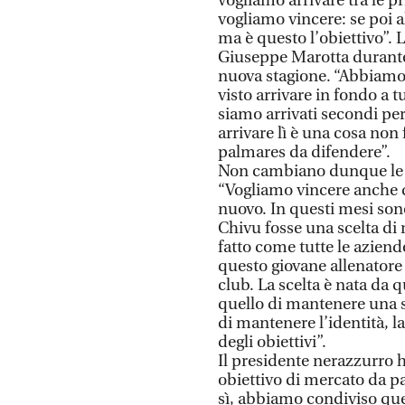
vogliamo arrivare tra le p
vogliamo vincere: se poi 
ma è questo l’obiettivo”. L
Giuseppe Marotta durante
nuova stagione. “Abbiamo 
visto arrivare in fondo a 
siamo arrivati secondi pe
arrivare lì è una cosa non
palmares da difendere”.
Non cambiano dunque le pr
“Vogliamo vincere anche 
nuovo. In questi mesi sono
Chivu fosse una scelta di
fatto come tutte le aziend
questo giovane allenatore
club. La scelta è nata da 
quello di mantenere una s
di mantenere l’identità, l
degli obiettivi”.
Il presidente nerazzurro
obiettivo di mercato da p
sì, abbiamo condiviso ques