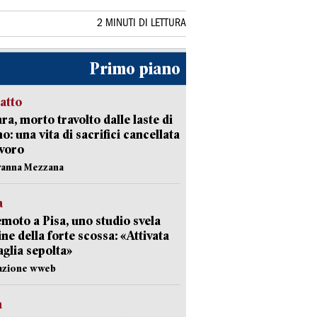
2 MINUTI DI LETTURA
Primo piano
ratto
ra, morto travolto dalle laste di
: una vita di sacrifici cancellata
avoro
vanna Mezzana
a
moto a Pisa, uno studio svela
gine della forte scossa: «Attivata
aglia sepolta»
dazione wweb
a