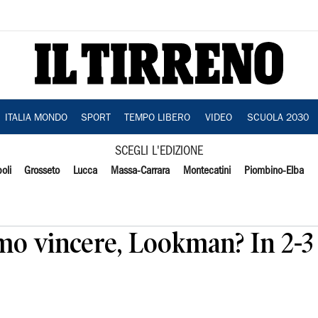
ITALIA MONDO
SPORT
TEMPO LIBERO
VIDEO
SCUOLA 2030
SCEGLI L'EDIZIONE
oli
Grosseto
Lucca
Massa-Carrara
Montecatini
Piombino-Elba
o vincere, Lookman? In 2-3 g