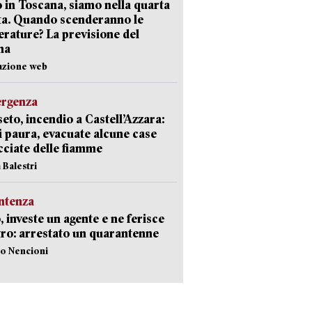
 in Toscana, siamo nella quarta
ta. Quando scenderanno le
rature? La previsione del
ma
azione web
ergenza
eto, incendio a Castell’Azzara:
i paura, evacuate alcune case
ciate delle fiamme
 Balestri
ntenza
, investe un agente e ne ferisce
tro: arrestato un quarantenne
lo Nencioni