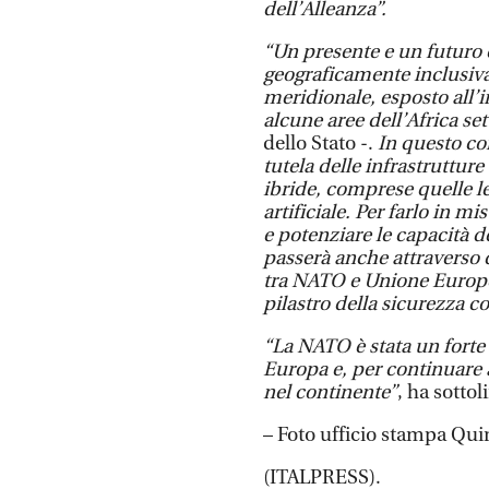
dell’Alleanza”.
“Un presente e un futuro
geograficamente inclusiva
meridionale, esposto all’i
alcune aree dell’Africa se
dello Stato -.
In questo co
tutela delle infrastrutture
ibride, comprese quelle le
artificiale. Per farlo in 
e potenziare le capacità de
passerà anche attraverso 
tra NATO e Unione Europe
pilastro della sicurezza co
“La NATO è stata un forte 
Europa e, per continuare a
nel continente”
, ha sottol
– Foto ufficio stampa Quir
(ITALPRESS).