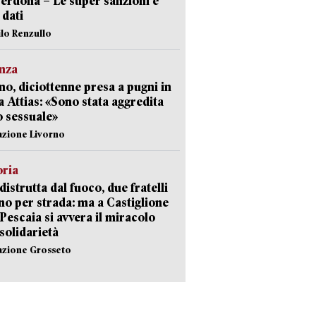
erdona – Le super sanzioni e
i dati
ilo Renzullo
nza
no, diciottenne presa a pugni in
a Attias: «Sono stata aggredita
 sessuale»
azione Livorno
oria
distrutta dal fuoco, due fratelli
no per strada: ma a Castiglione
 Pescaia si avvera il miracolo
 solidarietà
azione Grosseto