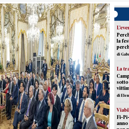
L’eve
Perch
la fe
perch
di Gab
La tr
Campi
sotto
vitti
di Ele
Viabi
Fi-Pi
anno 