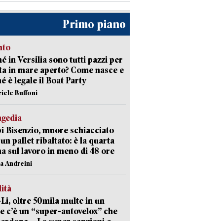
Primo piano
nto
é in Versilia sono tutti pazzi per
sta in mare aperto? Come nasce e
é è legale il Boat Party
riele Buffoni
agedia
 Bisenzio, muore schiacciato
 un pallet ribaltato: è la quarta
ma sul lavoro in meno di 48 ore
na Andreini
lità
-Li, oltre 50mila multe in un
e c’è un “super-autovelox” che