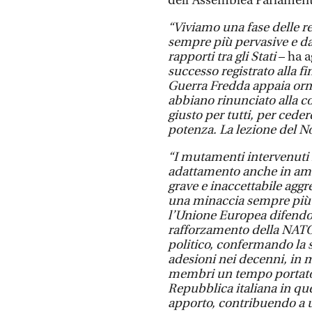
dell’Assemblea Parlament
“Viviamo una fase delle r
sempre più pervasive e da
rapporti tra gli Stati
– ha a
successo registrato alla fi
Guerra Fredda appaia ormai
abbiano rinunciato alla c
giusto per tutti, per ceder
potenza. La lezione del 
“I mutamenti intervenuti
adattamento anche in a
grave e inaccettabile aggr
una minaccia sempre più in
l’Unione Europea difendo
rafforzamento della NATO
politico, confermando la 
adesioni nei decenni, in
membri un tempo portatori
Repubblica italiana in qu
apporto, contribuendo a u