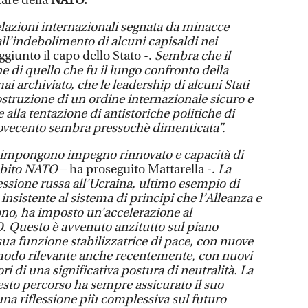
are della
NATO.
elazioni internazionali segnata da minacce
ll’indebolimento di alcuni capisaldi nei
ggiunto il capo dello Stato -.
Sembra che il
ne di quello che fu il lungo confronto della
 archiviato, che le leadership di alcuni Stati
ostruzione di un ordine internazionale sicuro e
e alla tentazione di antistoriche politiche di
Novecento sembra pressochè dimenticata”.
 impongono impegno rinnovato e capacità di
mbito NATO
– ha proseguito Mattarella -.
La
essione russa all’Ucraina, ultimo esempio di
sistente al sistema di principi che l’Alleanza e
no, ha imposto un’accelerazione al
. Questo è avvenuto anzitutto sul piano
sua funzione stabilizzatrice di pace, con nuove
 modo rilevante anche recentemente, con nuovi
 di una significativa postura di neutralità. La
esto percorso ha sempre assicurato il suo
na riflessione più complessiva sul futuro