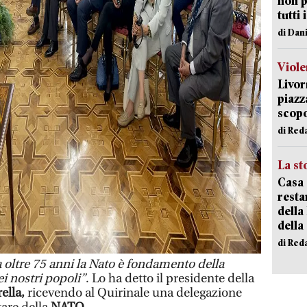
non p
tutti 
di Dan
Viole
Livor
piazz
scopo
di Red
La st
Casa 
resta
della
della
di Red
 oltre 75 anni la Nato è fondamento della
ei nostri popoli”
. Lo ha detto il presidente della
ella,
ricevendo al Quirinale una delegazione