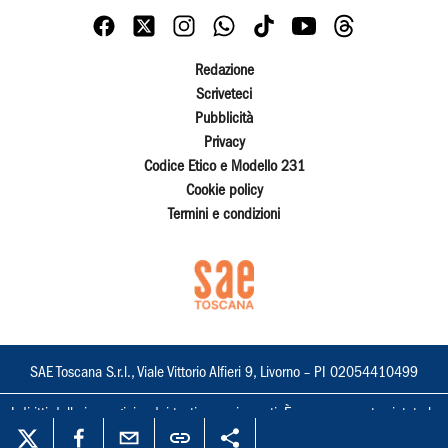
Redazione
Scriveteci
Pubblicità
Privacy
Codice Etico e Modello 231
Cookie policy
Termini e condizioni
SAE Toscana S.r.l., Viale Vittorio Alfieri 9, Livorno – PI 02054410499
I diritti delle immagini e dei testi sono riservati. È espressamente vietata la
loro riproduzione con qualsiasi mezzo e l'adattamento totale o parziale.