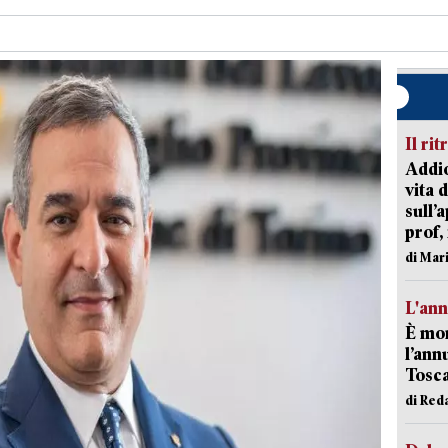
Il rit
Addio
vita 
sull’
prof,
di Mar
L'an
È mor
l’ann
Tosca
di Red