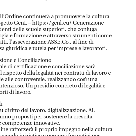
dell’Ordine continuerà a promuovere la cultura
progetto GenL – https://genl.eu/ Generazione
udenti delle scuole superiori, che coniuga
ogia e formazione e attraverso strumenti come
atti, l’asseverazione ASSE.Co., al fine di
a giuridica e tutela per imprese e lavoratori.
zione e Conciliazione
e di certificazione e conciliazione sarà
 rispetto della legalità nei contratti di lavoro e
e alle controversie, realizzando così una
tenzioso. Un presidio concreto di legalità e
rti di lavoro.
i
 diritto del lavoro, digitalizzazione, AI,
ranno proposti per sostenere la crescita
re competenze innovative.
ine rafforzerà il proprio impegno nella cultura
vendo iniziative e percorsi formativi per