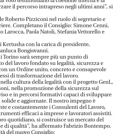
 al voto testimoniano la coesione interna e la
zare il percorso intrapreso negli ultimi anni”, si
de Roberto Pizziconi nel ruolo di segretario e
iere. Completano il Consiglio: Simone Cenni,
 Larocca, Paola Natoli, Stefania Vettorello e
di Kertusha con la carica di presidente,
ianluca Bongiovanni.
di Torino sarà sempre più un punto di
 del lavoro fondato su legalità, sicurezza e
con un Ordine unito, concreto e consapevole
essi di trasformazione del lavoro.
ella cultura della legalità con il progetto GenL,
ioni, nella promozione della sicurezza sul
so e in percorsi formativi capaci di sviluppare
solide e aggiornate. Il nostro impegno è
te e costantemente i Consulenti del Lavoro,
rumenti efficaci a imprese e lavoratori assistiti.
avoro quotidiano, si costruisce un mercato del
o e di qualità”, ha affermato Fabrizio Bontempo.
ità del nuovo Consiglio: