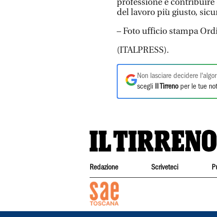
professione e contribuire
del lavoro più giusto, sicu
– Foto ufficio stampa Ord
(ITALPRESS).
Non lasciare decidere l'algor
scegli
Il Tirreno
per le tue not
Redazione
Scriveteci
P