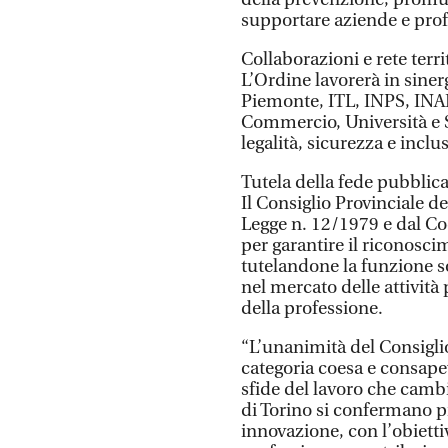
supportare aziende e profe
Collaborazioni e rete terri
L’Ordine lavorerà in sinerg
Piemonte, ITL, INPS, INAI
Commercio, Università e Sc
legalità, sicurezza e inclu
Tutela della fede pubblic
Il Consiglio Provinciale d
Legge n. 12/1979 e dal Co
per garantire il riconosci
tutelandone la funzione soc
nel mercato delle attività 
della professione.
“L’unanimità del Consiglio
categoria coesa e consapev
sfide del lavoro che cambi
di Torino si confermano pr
innovazione, con l’obiettiv