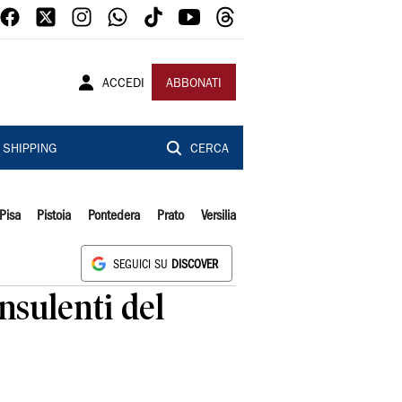
ACCEDI
ABBONATI
SHIPPING
CERCA
Pisa
Pistoia
Pontedera
Prato
Versilia
SEGUICI SU
DISCOVER
sulenti del