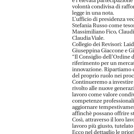
e l’elevata partecipazione
volontà condivisa di raffor
legge in una nota.
L’ufficio di presidenza ve
Stefania Russo come tesor
Massimiliano Fico, Claudio
Claudia Viale.
Collegio dei Revisori: Lai
Giuseppina Giaccone e G
“Il Consiglio dell’Ordine 
riferimento per un mercato
innovazione. Ripartiamo 
del proprio ruolo nei proc
Continueremo a investire n
rivolto alle nuove generaz
lavoro come valore condivi
competenze professionali 
aggiornare tempestivamen
affinchè possano offrire st
Così, attraverso il loro l
lavoro più giusto, tutelat
Ecco nel dettaglio le prior