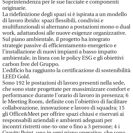
Soprintendenza per le sue facciate e componenti
originarie.
La ridefinizione degli spazi si è ispirata a un modello
di lavoro ibrido: spazi flessibili, condivisi e
multifunzionali si alternano a postazioni mono o dual
work, adattandosi alle nuove esigenze organizzative.
Sul piano ambientale, il progetto ha integrato
strategie passive di efficientamento energetico e
l’installazione di nuovi impianti a basso impatto
ambientale, in linea con le policy ESG e gli obiettivi
carbon free del Gruppo.
L’edificio ha raggiunto la certificazione di sostenibilità
LEED Gold.
Sono 192 le postazioni di lavoro presenti nella sede,
che sono state progettate per massimizzare comfort e
performance durante l’orario di lavoro in presenza; 6
le Meeting Room, definite con l’obiettivo di facilitare
collaborazione, innovazione e lavoro di squadra; 15
gli Office&Meet per offrire spazi chiusi e riservati ai
responsabili aziendali e ambienti adeguati per
incontri ristretti one-to-one o fino a 3 persone; 4 i
Gravity Point, uno in ogni piano operativo, che sono