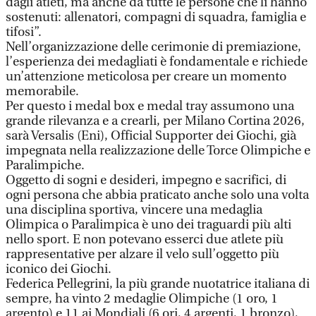
dagli atleti, ma anche da tutte le persone che li hanno
sostenuti: allenatori, compagni di squadra, famiglia e
tifosi”.
Nell’organizzazione delle cerimonie di premiazione,
l’esperienza dei medagliati è fondamentale e richiede
un’attenzione meticolosa per creare un momento
memorabile.
Per questo i medal box e medal tray assumono una
grande rilevanza e a crearli, per Milano Cortina 2026,
sarà Versalis (Eni), Official Supporter dei Giochi, già
impegnata nella realizzazione delle Torce Olimpiche e
Paralimpiche.
Oggetto di sogni e desideri, impegno e sacrifici, di
ogni persona che abbia praticato anche solo una volta
una disciplina sportiva, vincere una medaglia
Olimpica o Paralimpica è uno dei traguardi più alti
nello sport. E non potevano esserci due atlete più
rappresentative per alzare il velo sull’oggetto più
iconico dei Giochi.
Federica Pellegrini, la più grande nuotatrice italiana di
sempre, ha vinto 2 medaglie Olimpiche (1 oro, 1
argento) e 11 ai Mondiali (6 ori, 4 argenti, 1 bronzo),