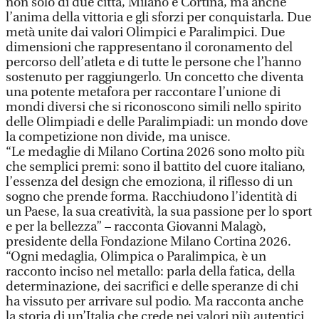
non solo di due città, Milano e Cortina, ma anche
l’anima della vittoria e gli sforzi per conquistarla. Due
metà unite dai valori Olimpici e Paralimpici. Due
dimensioni che rappresentano il coronamento del
percorso dell’atleta e di tutte le persone che l’hanno
sostenuto per raggiungerlo. Un concetto che diventa
una potente metafora per raccontare l’unione di
mondi diversi che si riconoscono simili nello spirito
delle Olimpiadi e delle Paralimpiadi: un mondo dove
la competizione non divide, ma unisce.
“Le medaglie di Milano Cortina 2026 sono molto più
che semplici premi: sono il battito del cuore italiano,
l’essenza del design che emoziona, il riflesso di un
sogno che prende forma. Racchiudono l’identità di
un Paese, la sua creatività, la sua passione per lo sport
e per la bellezza” – racconta Giovanni Malagò,
presidente della Fondazione Milano Cortina 2026.
“Ogni medaglia, Olimpica o Paralimpica, è un
racconto inciso nel metallo: parla della fatica, della
determinazione, dei sacrifici e delle speranze di chi
ha vissuto per arrivare sul podio. Ma racconta anche
la storia di un’Italia che crede nei valori più autentici