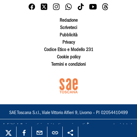
Redazione
Scriveteci
Pubblicità
Privacy
Codice Etico e Modello 231
Cookie policy
Termini e condizioni
SAE Toscana S.r.l., Viale Vittorio Alfieri 9, Livorno – PI 02054410499
I diritti delle immagini e dei testi sono riservati. È espressamente vietata la
loro riproduzione con qualsiasi mezzo e l'adattamento totale o parziale.