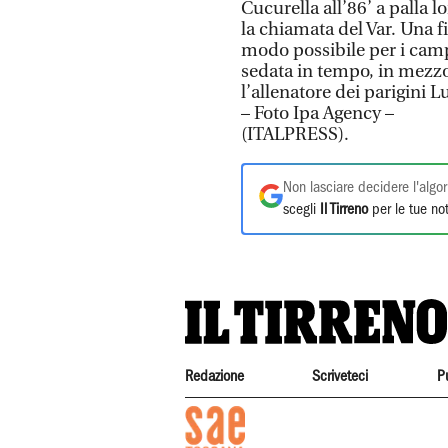
Cucurella all’86’ a palla l
la chiamata del Var. Una f
modo possibile per i camp
sedata in tempo, in mezz
l’allenatore dei parigini L
– Foto Ipa Agency –
(ITALPRESS).
Non lasciare decidere l'algor
scegli
Il Tirreno
per le tue not
Redazione
Scriveteci
P