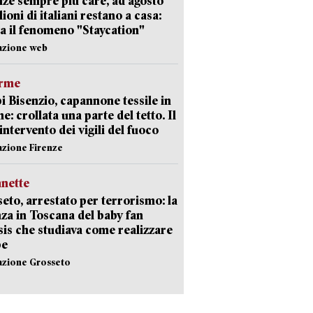
ze sempre più care, ad agosto
lioni di italiani restano a casa:
a il fenomeno "Staycation"
azione web
arme
 Bisenzio, capannone tessile in
e: crollata una parte del tetto. Il
intervento dei vigili del fuoco
azione Firenze
nette
eto, arrestato per terrorismo: la
za in Toscana del baby fan
Isis che studiava come realizzare
be
azione Grosseto