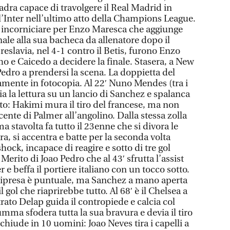
adra capace di travolgere il Real Madrid in
l’Inter nell’ultimo atto della Champions League.
 incorniciare per Enzo Maresca che aggiunge
nale alla sua bacheca da allenatore dopo il
reslavia, nel 4-1 contro il Betis, furono Enzo
o e Caicedo a decidere la finale. Stasera, a New
edro a prendersi la scena. La doppietta del
camente in fotocopia. Al 22′ Nuno Mendes (tra i
lia la lettura su un lancio di Sanchez e spalanca
o: Hakimi mura il tiro del francese, ma non
cente di Palmer all’angolino. Dalla stessa zolla
ma stavolta fa tutto il 23enne che si divora le
tra, si accentra e batte per la seconda volta
ck, incapace di reagire e sotto di tre gol
Merito di Joao Pedro che al 43′ sfrutta l’assist
 e beffa il portiere italiano con un tocco sotto.
 ripresa è puntuale, ma Sanchez a mano aperta
 gol che riaprirebbe tutto. Al 68′ è il Chelsea a
ntrato Delap guida il contropiede e calcia col
mma sfodera tutta la sua bravura e devia il tiro
g chiude in 10 uomini: Joao Neves tira i capelli a