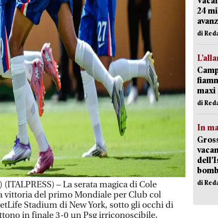
Vacan
24 mi
avanz
di Red
L’all
Campi
fiamm
maxi 
di Red
In ma
Gross
vacan
dell’
bom
di Red
(ITALPRESS) – La serata magica di Cole
a vittoria del primo Mondiale per Club col
tLife Stadium di New York, sotto gli occhi di
ono in finale 3-0 un Psg irriconoscibile,