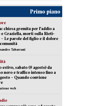
Primo piano
lore
: chiesa gremita per l'addio a
 e Graziella, morti sulla Rieti-
 – Le parole del figlio e il dolore
 comunità
ssandro Tabarrani
lità
 estivo, sabato (8 agosto) da
no nero e traffico intenso fino a
agosto – Quando conviene
re
azione web
udio