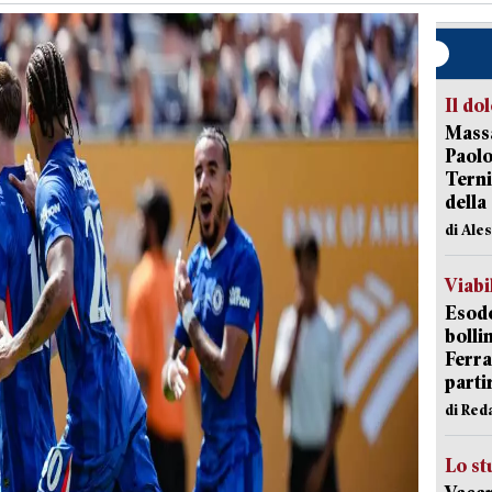
Il do
Massa
Paolo
Terni
della
di Ale
Viabi
Esodo
bolli
Ferr
parti
di Red
Lo st