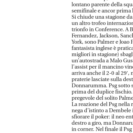
lontano parente della squ
semifinale e ancor prima 
Si chiude una stagione da
un altro trofeo internazio
trionfo in Conference. A B
Fernandez, Jackson, Sanch
York, sono Palmer e Joao P
fantasista inglese è prati
migliori in stagione) sbag
un’autostrada a Malo Gust
l’assist per il mancino vin
arriva anche il 2-0 al 29′, 
praterie lasciate sulla des
Donnarumma. Psg sotto sho
prima del duplice fischio. 
pregevole del solito Palmer
La reazione del Psg nella
nega d’istinto a Dembele il
sfiorare il poker: il neo e
destro a giro, ma Donnaru
in corner. Nel finale il Ps