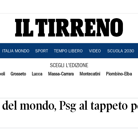
ITALIA MONDO
SPORT
TEMPO LIBERO
VIDEO
SCUOLA 2030
SCEGLI L'EDIZIONE
oli
Grosseto
Lucca
Massa-Carrara
Montecatini
Piombino-Elba
o del mondo, Psg al tappeto p