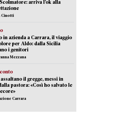
 Scolmatore: arriva l’ok alla
ttazione
 Cinotti
to
 in azienda a Carrara, il viaggio
olore per Aldo: dalla Sicilia
ano i genitori
vanna Mezzana
cconto
i assaltano il gregge, messi in
dalla pastora: «Così ho salvato le
pecore»
azione Carrara