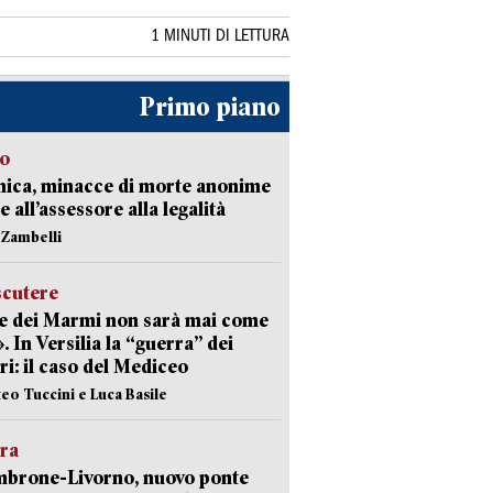
1 MINUTI DI LETTURA
Primo piano
so
nica, minacce di morte anonime
e all’assessore alla legalità
n Zambelli
scutere
e dei Marmi non sarà mai come
». In Versilia la “guerra” dei
i: il caso del Mediceo
teo Tuccini e Luca Basile
era
mbrone-Livorno, nuovo ponte