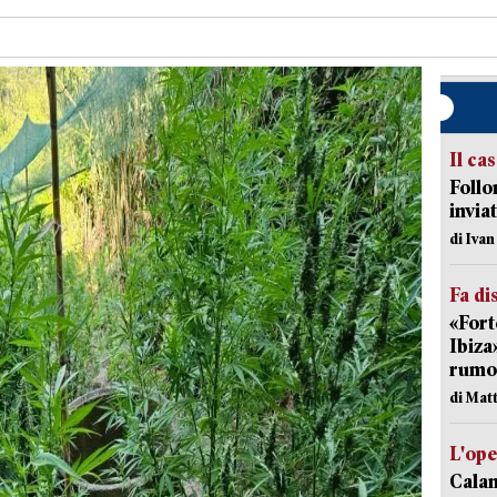
Il ca
Follo
inviat
di Iva
Fa di
«Fort
Ibiza
rumor
di Mat
L'op
Cala