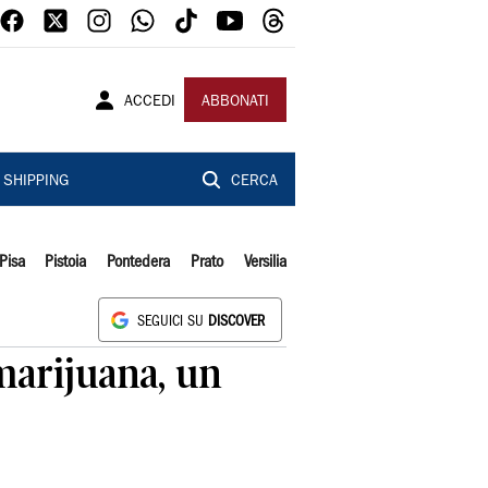
ACCEDI
ABBONATI
SHIPPING
CERCA
Pisa
Pistoia
Pontedera
Prato
Versilia
SEGUICI SU
DISCOVER
 marijuana, un