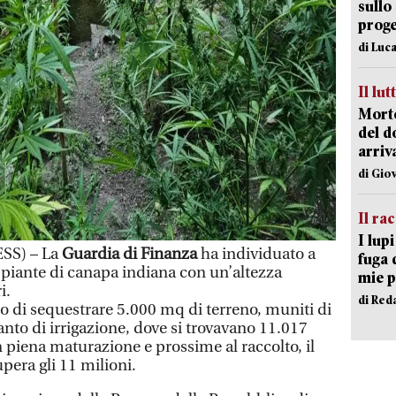
sullo
proge
di Luca
Il lut
Morto
del d
arriv
di Gio
Il ra
I lup
SS) – La
Guardia di Finanza
ha individuato a
fuga 
 piante di canapa indiana con un’altezza
mie 
i.
di Red
o di sequestrare 5.000 mq di terreno, muniti di
anto di irrigazione, dove si trovavano 11.017
n piena maturazione e prossime al raccolto, il
pera gli 11 milioni.