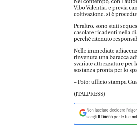
Nel contempo, con l’autor
Vibo Valentia, e previa ca
coltivazione, si è procedu
Peraltro, sono stati seque
casolare ricadenti nella di
perchè ritenuto responsabi
Nelle immediate adiacenze
rinvenuta una baracca adib
svariate attrezzature per 
sostanza pronta per lo sp
– Foto: ufficio stampa Gu
(ITALPRESS)
Non lasciare decidere l'algor
scegli
Il Tirreno
per le tue not