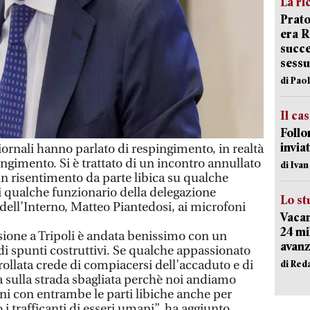
La ri
Prato
era 
succe
sessu
di Pao
Il ca
Follo
inviat
rnali hanno parlato di respingimento, in realtà
ngimento. Si è trattato di un incontro annullato
di Iva
 risentimento da parte libica su qualche
di qualche funzionario della delegazione
Lo st
 dell’Interno, Matteo Piantedosi, ai microfoni
Vacan
24 mi
sione a Tripoli è andata benissimo con un
avanz
di spunti costruttivi. Se qualche appassionato
ollata crede di compiacersi dell’accaduto e di
di Red
ia sulla strada sbagliata perchè noi andiamo
oni con entrambe le parti libiche anche per
 i trafficanti di esseri umani”, ha aggiunto