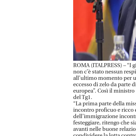
ROMA (ITALPRESS) – “I gio
non c’è stato nessun respi
all’ultimo momento per un
eccesso di zelo da parte 
europea”. Così il ministro
del Tg1.
“La prima parte della mis
incontro proficuo e ricco 
dell’immigrazione incontr
festeggiare, ritengo che s
avanti nelle buone relazi
condividere la lotta contro