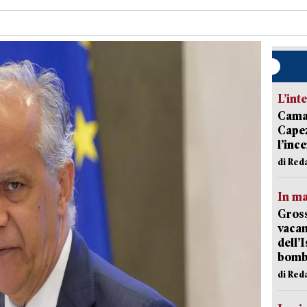
L’int
Camai
Capez
l’inc
di Red
In ma
Gross
vacan
dell’
bom
di Red