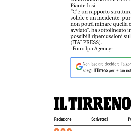
Piantedosi.
“C’è un rapporto struttur
solide e un incidente, pur 
non potrà minare quella 
avviato”, ha sottolineato 
possibili ripercussioni su
(ITALPRESS).
-Foto: Ipa Agency-
Non lasciare decidere l'algor
scegli
Il Tirreno
per le tue not
Redazione
Scriveteci
P