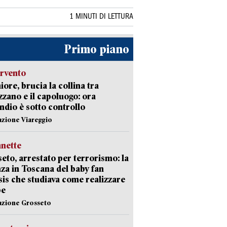
1 MINUTI DI LETTURA
Primo piano
ervento
ore, brucia la collina tra
zano e il capoluogo: ora
endio è sotto controllo
azione Viareggio
nette
eto, arrestato per terrorismo: la
za in Toscana del baby fan
Isis che studiava come realizzare
be
azione Grosseto