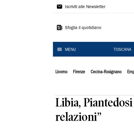
Il
Iscriviti alle Newsletter
Tirreno
Sfoglia il quotidiano
MENU
TOSCANA
Livorno
Firenze
Cecina-Rosignano
Emp
Libia, Piantedos
relazioni”