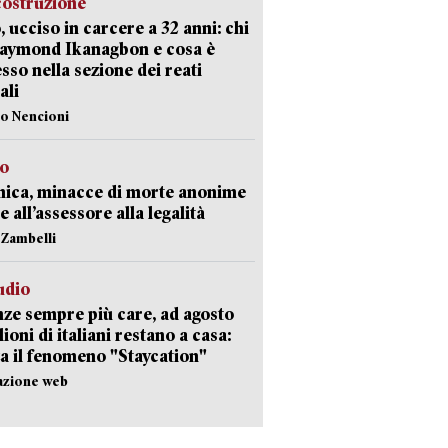
costruzione
, ucciso in carcere a 32 anni: chi
Raymond Ikanagbon e cosa è
sso nella sezione dei reati
ali
lo Nencioni
so
nica, minacce di morte anonime
e all’assessore alla legalità
n Zambelli
udio
ze sempre più care, ad agosto
lioni di italiani restano a casa:
a il fenomeno "Staycation"
azione web