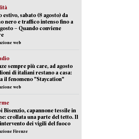
lità
 estivo, sabato (8 agosto) da
no nero e traffico intenso fino a
agosto – Quando conviene
re
azione web
udio
ze sempre più care, ad agosto
lioni di italiani restano a casa:
a il fenomeno "Staycation"
azione web
arme
 Bisenzio, capannone tessile in
e: crollata una parte del tetto. Il
intervento dei vigili del fuoco
azione Firenze