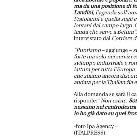
ma da una posizione di for
Landini
, l’agenda sull’am
Fratoianni e quella sugli 
lontani dal campo largo. 
tenda che serve a Bettini”
intervistato dal
Corriere d
“Puntiamo
– aggiunge –
s
forte ma solo nei servizi 
sviluppo industriale e ro
iattura per tutta l’Europa
che stiamo ancora discute
andata per la Thailandia e
Alla domanda se sarà il c
risponde: “
Non esiste.
Son
nessuno nel centrodestra 
io ho già dato su quel fro
-foto Ipa Agency –
(ITALPRESS).