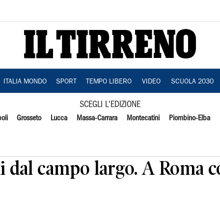
ITALIA MONDO
SPORT
TEMPO LIBERO
VIDEO
SCUOLA 2030
SCEGLI L'EDIZIONE
oli
Grosseto
Lucca
Massa-Carrara
Montecatini
Piombino-Elba
 dal campo largo. A Roma co