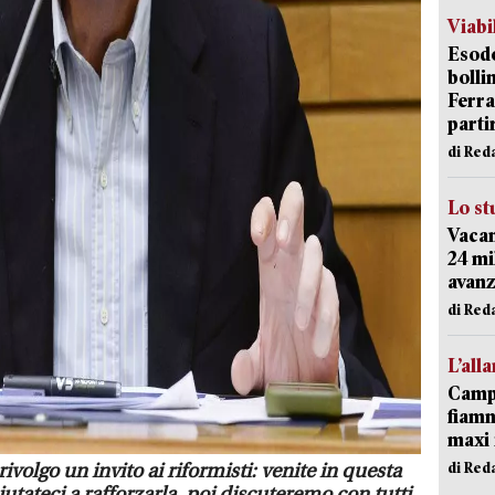
Viabi
Esodo
bolli
Ferr
parti
di Red
Lo st
Vacan
24 mi
avanz
di Red
L’all
Campi
fiamm
maxi 
di Red
 rivolgo un invito ai riformisti: venite in questa
iutateci a rafforzarla, poi discuteremo con tutti