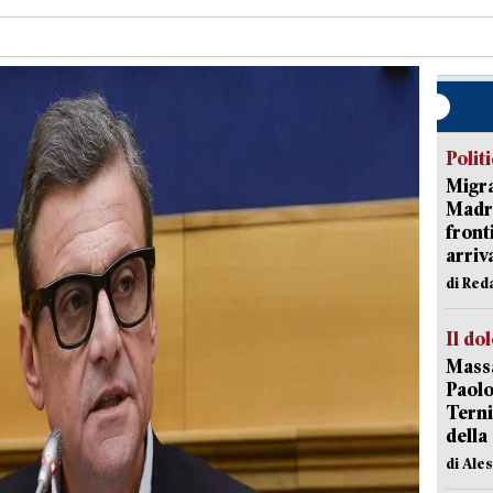
Polit
Migra
Madri
front
arriva
di Red
Il do
Massa
Paolo
Terni
della
di Ale