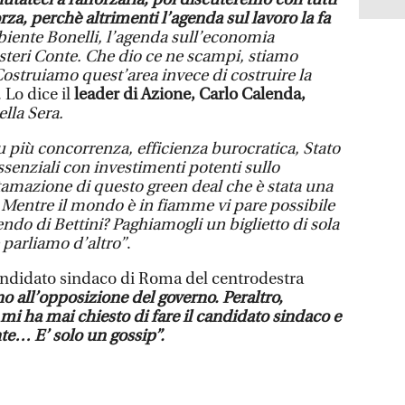
za, perchè altrimenti l’agenda sul lavoro la fa
biente Bonelli, l’agenda sull’economia
esteri Conte. Che dio ce ne scampi, stiamo
Costruiamo quest’area invece di costruire la
. Lo dice il
leader di Azione, Carlo Calenda,
ella Sera.
u più concorrenza, efficienza burocratica, Stato
essenziali con investimenti potenti sullo
ttamazione di questo green deal che è stata una
. Mentre il mondo è in fiamme vi pare possibile
ndo di Bettini? Paghiamogli un biglietto di sola
 parliamo d’altro”
.
andidato sindaco di Roma del centrodestra
o all’opposizione del governo. Peraltro,
mi ha mai chiesto di fare il candidato sindaco e
nte… E’ solo un gossip”.