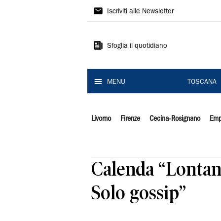
Il
Iscriviti alle Newsletter
Tirreno
Sfoglia il quotidiano
MENU
TOSCANA
Livorno
Firenze
Cecina-Rosignano
Emp
Calenda “Lontani
Solo gossip”