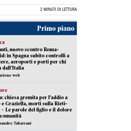
2 MINUTI DI LETTURA
Primo piano
ica
nti, nuovo scontro Roma-
d: in Spagna subito controlli a
iere, aeroporti e porti per chi
 dall’Italia
azione web
lore
: chiesa gremita per l'addio a
 e Graziella, morti sulla Rieti-
 – Le parole del figlio e il dolore
 comunità
ssandro Tabarrani