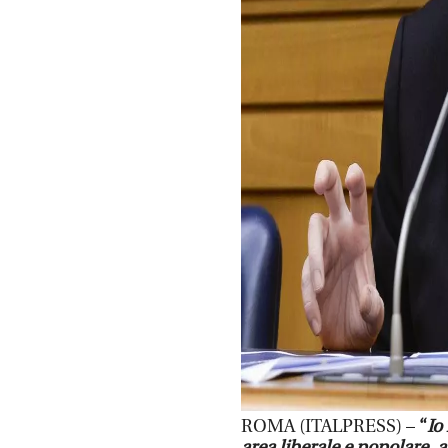
ROMA (ITALPRESS) –
“
Io
area liberale e popolare, a