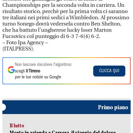
Championships per la seconda volta in carriera. Un
risultato storico, perchè per la prima volta ci saranno
tre italiani nei primi sedici a Wimbledon. Al prossimo
turno Sonego dovrà vedersela contro Ben Shelton,
che ha battuto l’ungherese lucky loser Marton
Fucsovics col punteggio di 6-3 7-6(4) 6-2.
– Foto Ipa Agency –
(ITALPRESS).
Non lasciare decidere l'algoritmo:
CLICCA QUI
scegli
Il Tirreno
per le tue notizie su Google
Primo piano
Il lutto
Morto in azienda a Carrara, il viaggio del dolore