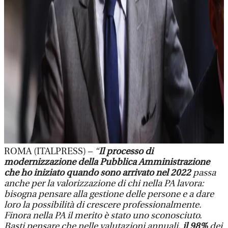
ROMA (ITALPRESS) –
“
Il processo di
modernizzazione della Pubblica Amministrazione
che ho iniziato quando sono arrivato nel 2022
passa
anche per la valorizzazione di chi nella PA lavora:
bisogna pensare alla gestione delle persone e a dare
loro la possibilità di crescere professionalmente.
Finora nella PA il merito è stato uno sconosciuto.
Basti pensare che nelle valutazioni annuali,
il 98%
dei