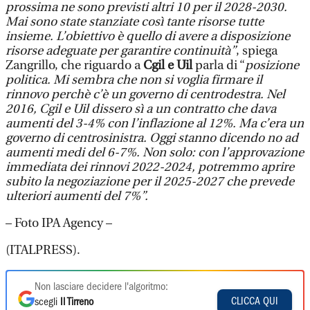
prossima ne sono previsti altri 10 per il 2028-2030.
Mai sono state stanziate così tante risorse tutte
insieme. L’obiettivo è quello di avere a disposizione
risorse adeguate per garantire continuità”
, spiega
Zangrillo, che riguardo a
Cgil e Uil
parla di “
posizione
politica. Mi sembra che non si voglia firmare il
rinnovo perchè c’è un governo di centrodestra. Nel
2016, Cgil e Uil dissero sì a un contratto che dava
aumenti del 3-4% con l’inflazione al 12%. Ma c’era un
governo di centrosinistra. Oggi stanno dicendo no ad
aumenti medi del 6-7%. Non solo: con l’approvazione
immediata dei rinnovi 2022-2024, potremmo aprire
subito la negoziazione per il 2025-2027 che prevede
ulteriori aumenti del 7%”.
– Foto IPA Agency –
(ITALPRESS).
Non lasciare decidere l'algoritmo:
CLICCA QUI
scegli
Il Tirreno