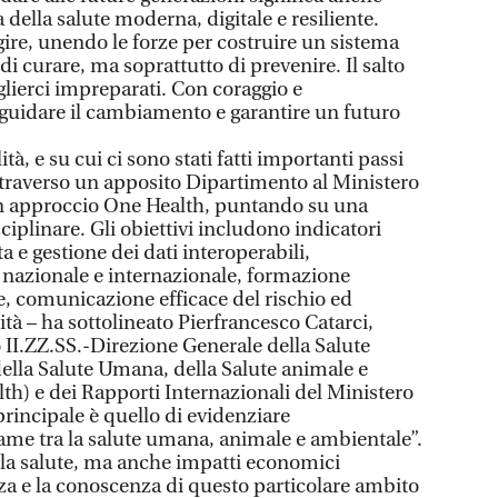
ra della salute moderna, digitale e resiliente.
ire, unendo le forze per costruire un sistema
di curare, ma soprattutto di prevenire. Il salto
glierci impreparati. Con coraggio e
guidare il cambiamento e garantire un futuro
tà, e su cui ci sono stati fatti importanti passi
attraverso un apposito Dipartimento al Ministero
n approccio One Health, puntando su una
ciplinare. Gli obiettivi includono indicatori
ta e gestione dei dati interoperabili,
a nazionale e internazionale, formazione
e, comunicazione efficace del rischio ed
ità – ha sottolineato Pierfrancesco Catarci,
II.ZZ.SS.-Direzione Generale della Salute
lla Salute Umana, della Salute animale e
th) e dei Rapporti Internazionali del Ministero
 principale è quello di evidenziare
game tra la salute umana, animale e ambientale”.
lla salute, ma anche impatti economici
za e la conoscenza di questo particolare ambito