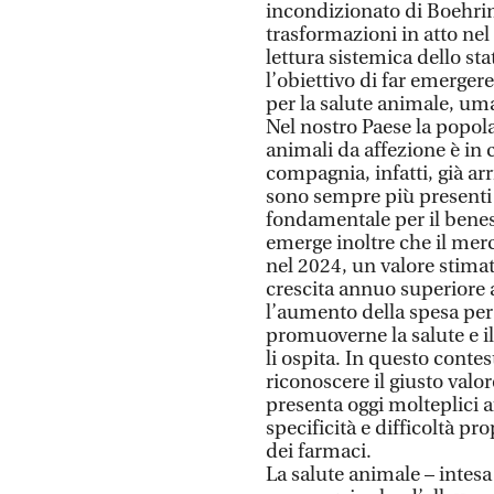
incondizionato di Boehrin
trasformazioni in atto nel
lettura sistemica dello sta
l’obiettivo di far emergere
per la salute animale, um
Nel nostro Paese la popo
animali da affezione è in 
compagnia, infatti, già arri
sono sempre più presenti 
fondamentale per il benes
emerge inoltre che il merc
nel 2024, un valore stimato
crescita annuo superiore a
l’aumento della spesa per
promuoverne la salute e i
li ospita. In questo conte
riconoscere il giusto valo
presenta oggi molteplici 
specificità e difficoltà pr
dei farmaci.
La salute animale – intesa