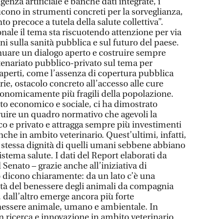
igenza artificiale e banche dati integrate, i
aducono in strumenti concreti per la sorveglianza,
to precoce a tutela della salute collettiva”.
zionale il tema sta riscuotendo attenzione per via
i sulla sanità pubblica e sul futuro del paese.
uare un dialogo aperto e costruire sempre
tenariato pubblico-privato sul tema per
aperti, come l’assenza di copertura pubblica
rie, ostacolo concreto all’accesso alle cure
economicamente più fragili della popolazione.
tto economico e sociale, ci ha dimostrato
uire un quadro normativo che agevoli la
co e privato e attragga sempre più investimenti
nche in ambito veterinario. Quest’ultimi, infatti,
stessa dignità di quelli umani sebbene abbiano
stema salute. I dati del Report elaborati da
 Senato – grazie anche all’iniziativa di
 dicono chiaramente: da un lato c’è una
tà del benessere degli animali da compagnia
, dall’altro emerge ancora più forte
enessere animale, umano e ambientale. In
n ricerca e innovazione in ambito veterinario