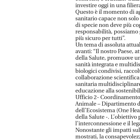
investire oggi in una filie
Questo è il momento di ag
sanitario capace non solo 
di specie non deve più co
responsabilità, possiamo 
più sicuro per tutti”.
Un tema di assoluta attuali
avanti: “Il nostro Paese, 
della Salute, promuove u
sanità integrata e multidis
biologici condivisi, raccol
collaborazione scientific
sanitaria multidisciplinar
educazione alla sostenibil
Ufficio 2- Coordinamento 
Animale – Dipartimento de
dell’Ecosistema (One Heal
della Salute -. L’obiettivo
l’interconnessione e il le
Nonostante gli impatti su
mostrati, la consapevolez