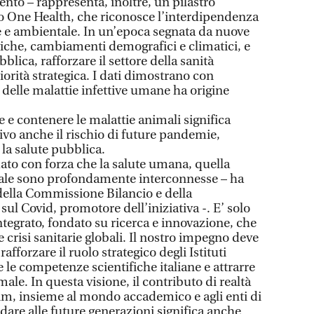
to – rappresenta, inoltre, un pilastro
 One Health, che riconosce l’interdipendenza
 e ambientale. In un’epoca segnata da nuove
iche, cambiamenti demografici e climatici, e
blica, rafforzare il settore della sanità
iorità strategica. I dati dimostrano con
 delle malattie infettive umane ha origine
 e contenere le malattie animali significa
ivo anche il rischio di future pandemie,
la salute pubblica.
ato con forza che la salute umana, quella
ale sono profondamente interconnesse – ha
della Commissione Bilancio e della
l Covid, promotore dell’iniziativa -. E’ solo
tegrato, fondato su ricerca e innovazione, che
crisi sanitarie globali. Il nostro impegno deve
afforzare il ruolo strategico degli Istituti
e le competenze scientifiche italiane e attrarre
ale. In questa visione, il contributo di realtà
m, insieme al mondo accademico e agli enti di
rdare alle future generazioni significa anche