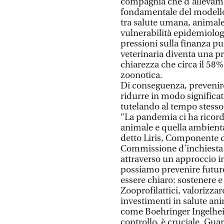
compagnia che d’allevamen
fondamentale del modello
tra salute umana, animale
vulnerabilità epidemiolog
pressioni sulla finanza pub
veterinaria diventa una pr
chiarezza che circa il 58%
zoonotica.
Di conseguenza, prevenire
ridurre in modo significat
tutelando al tempo stesso 
“La pandemia ci ha ricord
animale e quella ambient
detto Liris, Componente 
Commissione d’inchiesta su
attraverso un approccio in
possiamo prevenire future 
essere chiaro: sostenere e r
Zooprofilattici, valorizzar
investimenti in salute anim
come Boehringer Ingelhei
controllo, è cruciale. Gua