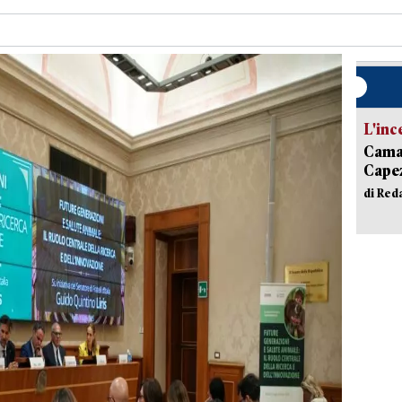
L'inc
Camai
Capez
di Red