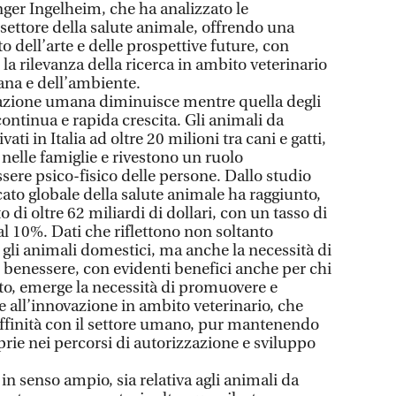
ger Ingelheim, che ha analizzato le
 settore della salute animale, offrendo una
to dell’arte e delle prospettive future, con
 la rilevanza della ricerca in ambito veterinario
ana e dell’ambiente.
lazione umana diminuisce mentre quella degli
continua e rapida crescita. Gli animali da
vati in Italia ad oltre 20 milioni tra cani e gatti,
nelle famiglie e rivestono un ruolo
sere psico-fisico delle persone. Dallo studio
ato globale della salute animale ha raggiunto,
 di oltre 62 miliardi di dollari, con un tasso di
l 10%. Dati che riflettono non soltanto
 gli animali domestici, ma anche la necessità di
l benessere, con evidenti benefici anche per chi
sto, emerge la necessità di promuovere e
re all’innovazione in ambito veterinario, che
affinità con il settore umano, pur mantenendo
oprie nei percorsi di autorizzazione e sviluppo
 in senso ampio, sia relativa agli animali da