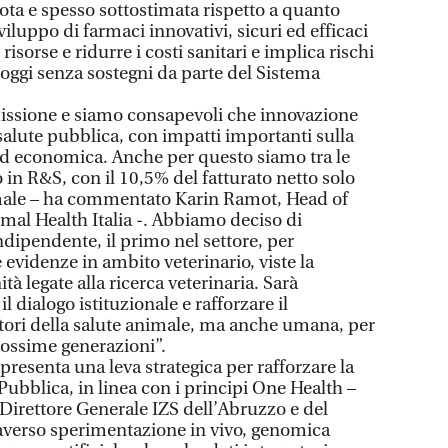
ota e spesso sottostimata rispetto a quanto
iluppo di farmaci innovativi, sicuri ed efficaci
risorse e ridurre i costi sanitari e implica rischi
 oggi senza sostegni da parte del Sistema
 missione e siamo consapevoli che innovazione
 salute pubblica, con impatti importanti sulla
ed economica. Anche per questo siamo tra le
in R&S, con il 10,5% del fatturato netto solo
nimale – ha commentato Karin Ramot, Head of
al Health Italia -. Abbiamo deciso di
dipendente, il primo nel settore, per
 evidenze in ambito veterinario, viste la
à legate alla ricerca veterinaria. Sarà
 dialogo istituzionale e rafforzare il
 attori della salute animale, ma anche umana, per
rossime generazioni”.
ppresenta una leva strategica per rafforzare la
 Pubblica, in linea con i principi One Health –
 Direttore Generale IZS dell’Abruzzo e del
raverso sperimentazione in vivo, genomica