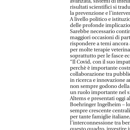
avanzata, sistemi di intell
risultati scientifici si tr
la prevenzione e l’interven
A livello politico e istitu
delle profonde implicazion
Sarebbe necessario contin
maggiori occasioni di par
rispondere a temi ancora 
per molte terapie veterina
soprattutto per le fasce 
“Il Covid, con il suo impa
perchè è importante costr
collaborazione tra pubbli
in ricerca e innovazione a
non sempre godono della 
un ruolo importante nel si
Altems e presentati oggi al
Boehringer Ingelheim – lo
sempre crescente centrali
per tante famiglie italiane
l’interconnessione tra b
questo quadro, investire i