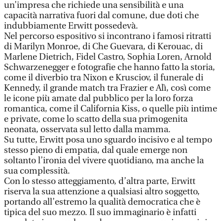
un’impresa che richiede una sensibilità e una
capacità narrativa fuori dal comune, due doti che
indubbiamente Erwitt possedevà.
Nel percorso espositivo si incontrano i famosi ritratti
di Marilyn Monroe, di Che Guevara, di Kerouac, di
Marlene Dietrich, Fidel Castro, Sophia Loren, Arnold
Schwarzenegger e fotografie che hanno fatto la storia,
come il diverbio tra Nixon e Krusciov, il funerale di
Kennedy, il grande match tra Frazier e Alì, così come
le icone più amate dal pubblico per la loro forza
romantica, come il California Kiss, o quelle più intime
e private, come lo scatto della sua primogenita
neonata, osservata sul letto dalla mamma.
Su tutte, Erwitt posa uno sguardo incisivo e al tempo
stesso pieno di empatia, dal quale emerge non
soltanto l’ironia del vivere quotidiano, ma anche la
sua complessità.
Con lo stesso atteggiamento, d’altra parte, Erwitt
riserva la sua attenzione a qualsiasi altro soggetto,
portando all’estremo la qualità democratica che è
tipica del suo mezzo. Il suo immaginario è infatti