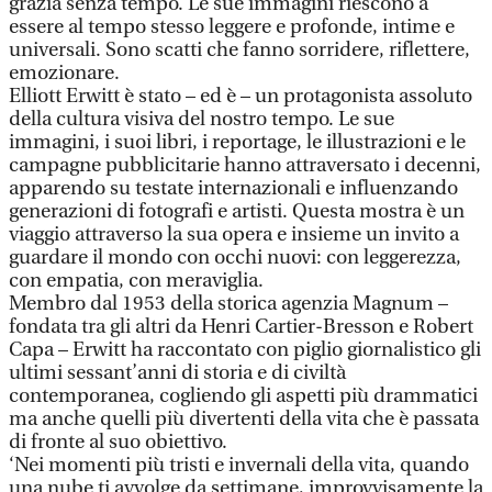
grazia senza tempo. Le sue immagini riescono a
essere al tempo stesso leggere e profonde, intime e
universali. Sono scatti che fanno sorridere, riflettere,
emozionare.
Elliott Erwitt è stato – ed è – un protagonista assoluto
della cultura visiva del nostro tempo. Le sue
immagini, i suoi libri, i reportage, le illustrazioni e le
campagne pubblicitarie hanno attraversato i decenni,
apparendo su testate internazionali e influenzando
generazioni di fotografi e artisti. Questa mostra è un
viaggio attraverso la sua opera e insieme un invito a
guardare il mondo con occhi nuovi: con leggerezza,
con empatia, con meraviglia.
Membro dal 1953 della storica agenzia Magnum –
fondata tra gli altri da Henri Cartier-Bresson e Robert
Capa – Erwitt ha raccontato con piglio giornalistico gli
ultimi sessant’anni di storia e di civiltà
contemporanea, cogliendo gli aspetti più drammatici
ma anche quelli più divertenti della vita che è passata
di fronte al suo obiettivo.
‘Nei momenti più tristi e invernali della vita, quando
una nube ti avvolge da settimane, improvvisamente la