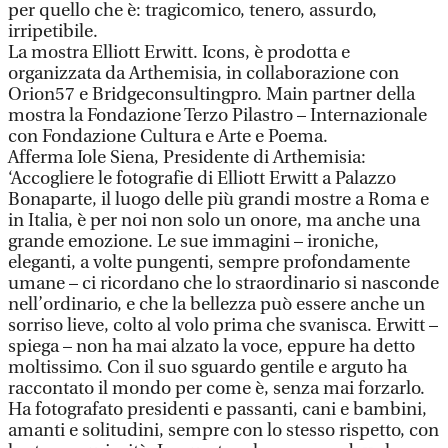
per quello che è: tragicomico, tenero, assurdo,
irripetibile.
La mostra Elliott Erwitt. Icons, è prodotta e
organizzata da Arthemisia, in collaborazione con
Orion57 e Bridgeconsultingpro. Main partner della
mostra la Fondazione Terzo Pilastro – Internazionale
con Fondazione Cultura e Arte e Poema.
Afferma Iole Siena, Presidente di Arthemisia:
‘Accogliere le fotografie di Elliott Erwitt a Palazzo
Bonaparte, il luogo delle più grandi mostre a Roma e
in Italia, è per noi non solo un onore, ma anche una
grande emozione. Le sue immagini – ironiche,
eleganti, a volte pungenti, sempre profondamente
umane – ci ricordano che lo straordinario si nasconde
nell’ordinario, e che la bellezza può essere anche un
sorriso lieve, colto al volo prima che svanisca. Erwitt –
spiega – non ha mai alzato la voce, eppure ha detto
moltissimo. Con il suo sguardo gentile e arguto ha
raccontato il mondo per come è, senza mai forzarlo.
Ha fotografato presidenti e passanti, cani e bambini,
amanti e solitudini, sempre con lo stesso rispetto, con