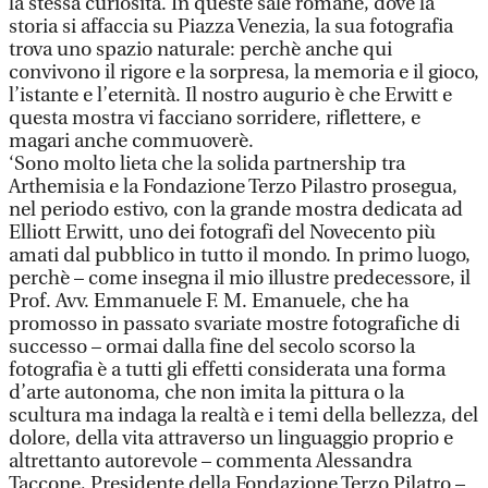
la stessa curiosità. In queste sale romane, dove la
storia si affaccia su Piazza Venezia, la sua fotografia
trova uno spazio naturale: perchè anche qui
convivono il rigore e la sorpresa, la memoria e il gioco,
l’istante e l’eternità. Il nostro augurio è che Erwitt e
questa mostra vi facciano sorridere, riflettere, e
magari anche commuoverè.
‘Sono molto lieta che la solida partnership tra
Arthemisia e la Fondazione Terzo Pilastro prosegua,
nel periodo estivo, con la grande mostra dedicata ad
Elliott Erwitt, uno dei fotografi del Novecento più
amati dal pubblico in tutto il mondo. In primo luogo,
perchè – come insegna il mio illustre predecessore, il
Prof. Avv. Emmanuele F. M. Emanuele, che ha
promosso in passato svariate mostre fotografiche di
successo – ormai dalla fine del secolo scorso la
fotografia è a tutti gli effetti considerata una forma
d’arte autonoma, che non imita la pittura o la
scultura ma indaga la realtà e i temi della bellezza, del
dolore, della vita attraverso un linguaggio proprio e
altrettanto autorevole – commenta Alessandra
Taccone, Presidente della Fondazione Terzo Pilatro –