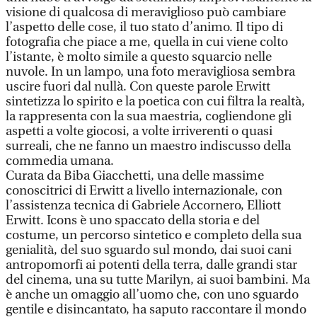
visione di qualcosa di meraviglioso può cambiare
l’aspetto delle cose, il tuo stato d’animo. Il tipo di
fotografia che piace a me, quella in cui viene colto
l’istante, è molto simile a questo squarcio nelle
nuvole. In un lampo, una foto meravigliosa sembra
uscire fuori dal nullà. Con queste parole Erwitt
sintetizza lo spirito e la poetica con cui filtra la realtà,
la rappresenta con la sua maestria, cogliendone gli
aspetti a volte giocosi, a volte irriverenti o quasi
surreali, che ne fanno un maestro indiscusso della
commedia umana.
Curata da Biba Giacchetti, una delle massime
conoscitrici di Erwitt a livello internazionale, con
l’assistenza tecnica di Gabriele Accornero, Elliott
Erwitt. Icons è uno spaccato della storia e del
costume, un percorso sintetico e completo della sua
genialità, del suo sguardo sul mondo, dai suoi cani
antropomorfi ai potenti della terra, dalle grandi star
del cinema, una su tutte Marilyn, ai suoi bambini. Ma
è anche un omaggio all’uomo che, con uno sguardo
gentile e disincantato, ha saputo raccontare il mondo