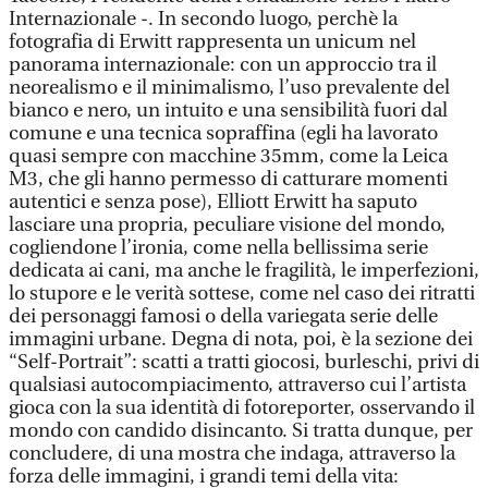
Internazionale -. In secondo luogo, perchè la
fotografia di Erwitt rappresenta un unicum nel
panorama internazionale: con un approccio tra il
neorealismo e il minimalismo, l’uso prevalente del
bianco e nero, un intuito e una sensibilità fuori dal
comune e una tecnica sopraffina (egli ha lavorato
quasi sempre con macchine 35mm, come la Leica
M3, che gli hanno permesso di catturare momenti
autentici e senza pose), Elliott Erwitt ha saputo
lasciare una propria, peculiare visione del mondo,
cogliendone l’ironia, come nella bellissima serie
dedicata ai cani, ma anche le fragilità, le imperfezioni,
lo stupore e le verità sottese, come nel caso dei ritratti
dei personaggi famosi o della variegata serie delle
immagini urbane. Degna di nota, poi, è la sezione dei
“Self-Portrait”: scatti a tratti giocosi, burleschi, privi di
qualsiasi autocompiacimento, attraverso cui l’artista
gioca con la sua identità di fotoreporter, osservando il
mondo con candido disincanto. Si tratta dunque, per
concludere, di una mostra che indaga, attraverso la
forza delle immagini, i grandi temi della vita: