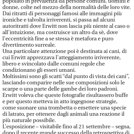
popolato in prevalenza da persone comuni, uomini e
donne, colte nel mezzo della normalità delle loro vite.
Dai ritratti di personaggi famosi alle immagini più
ironiche e talvolta irriverenti, si passa ad alcuni
autoritratti dove Erwitt non lascia più niente al caso o
all’intuizione, ma costruisce un altro da sè, dove
l’eccentricità fine a se stessa è metafora e puro
divertimento surreale.
Una particolare attenzione poi è destinata ai cani, di
cui Erwitt apprezzava l’atteggiamento irriverente,
libero e svincolato dalle comuni regole che
condizionano gli esseri umani.
Moltissimi sono gli scatti “dal punto di vista dei cani”,
lasciando comparire nelle sue composizioni solo le
scarpe o una parte delle gambe dei loro padroni.
Erwitt voleva che queste fotografie risultassero buffe
e per questo metteva in atto ingegnose strategie,
come suonare una trombetta o emettere una specie
di latrato, per ottenere dagli animali una reazione il
più naturale possibile.
L’esposizione – visitabile fino al 21 settembre – segna,
dopo il recente grande successo della retrospettiva di