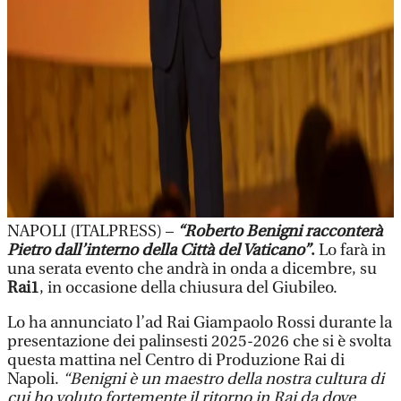
NAPOLI (ITALPRESS) –
“Roberto Benigni racconterà
Pietro dall’interno della Città del Vaticano”
.
Lo farà in
una serata evento che andrà in onda a dicembre, su
Rai1
, in occasione della chiusura del Giubileo.
Lo ha annunciato l’ad Rai Giampaolo Rossi durante la
presentazione dei palinsesti 2025-2026 che si è svolta
questa mattina nel Centro di Produzione Rai di
Napoli.
“Benigni è un maestro della nostra cultura di
cui ho voluto fortemente il ritorno in Rai da dove