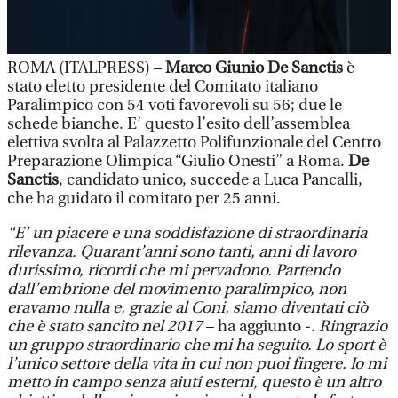
ROMA (ITALPRESS) –
Marco Giunio De Sanctis
è
stato eletto presidente del Comitato italiano
Paralimpico con 54 voti favorevoli su 56; due le
schede bianche. E’ questo l’esito dell’assemblea
elettiva svolta al Palazzetto Polifunzionale del Centro
Preparazione Olimpica “Giulio Onesti” a Roma.
De
Sanctis
, candidato unico, succede a Luca Pancalli,
che ha guidato il comitato per 25 anni.
“E’ un piacere e una soddisfazione di straordinaria
rilevanza. Quarant’anni sono tanti, anni di lavoro
durissimo, ricordi che mi pervadono. Partendo
dall’embrione del movimento paralimpico, non
eravamo nulla e, grazie al Coni, siamo diventati ciò
che è stato sancito nel 2017
– ha aggiunto -.
Ringrazio
un gruppo straordinario che mi ha seguito. Lo sport è
l’unico settore della vita in cui non puoi fingere. Io mi
metto in campo senza aiuti esterni, questo è un altro