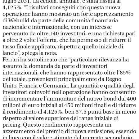
luglio 2031. La cedola, annuale, è stata fissata al
4,125%. “I risultati conseguiti con questa nuova
operazione hanno mostrato un forte apprezzamento
di Webuild da parte della comunità finanziaria
nazionale e internazionale, con un interesse
pervenuto da oltre 140 investitori, e una richiesta pari
a oltre 2 volte l’offerta, che ha permesso di ridurre il
tasso finale applicato, rispetto a quello iniziale di
lancio”, spiega la nota.
Ferrari ha sottolineato che “particolare rilevanza ha
assunto la domanda da parte di investitori
internazionali, che hanno rappresentato oltre l’85%
del totale, provenienti principalmente da Regno
Unito, Francia e Germania. La quantità e qualità degli
investitori coinvolti nell’operazione hanno consentito
di incrementare l’ammontare del nuovo bond dai 400
milioni di euro iniziali ai 450 milioni finali e di ridurre
il rendimento al 4,125%, ben 37,5 punti base in meno
rispetto al valore superiore del range iniziale di
pricing. Questo rendimento rappresenta un
azzeramento del premio di nuova emissione, essendo
in linea con il valore stimato dal mercato secondario