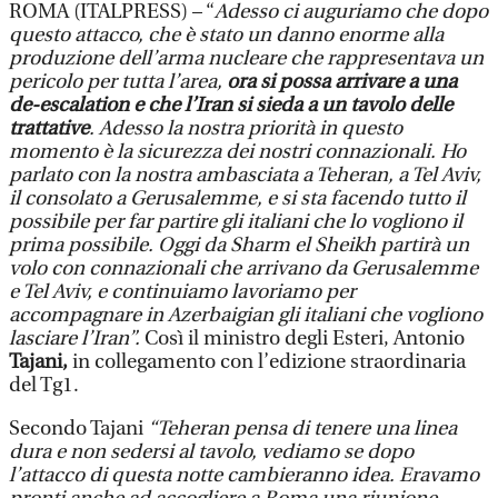
ROMA (ITALPRESS) – “
Adesso ci auguriamo che dopo
questo attacco, che è stato un danno enorme alla
produzione dell’arma nucleare che rappresentava un
pericolo per tutta l’area,
ora si possa arrivare a una
de-escalation e che l’Iran si sieda a un tavolo delle
trattative
. Adesso la nostra priorità in questo
momento è la sicurezza dei nostri connazionali. Ho
parlato con la nostra ambasciata a Teheran, a Tel Aviv,
il consolato a Gerusalemme, e si sta facendo tutto il
possibile per far partire gli italiani che lo vogliono il
prima possibile. Oggi da Sharm el Sheikh partirà un
volo con connazionali che arrivano da Gerusalemme
e Tel Aviv, e continuiamo lavoriamo per
accompagnare in Azerbaigian gli italiani che vogliono
lasciare l’Iran”.
Così il ministro degli Esteri, Antonio
Tajani,
in collegamento con l’edizione straordinaria
del Tg1.
Secondo Tajani
“Teheran pensa di tenere una linea
dura e non sedersi al tavolo, vediamo se dopo
l’attacco di questa notte cambieranno idea. Eravamo