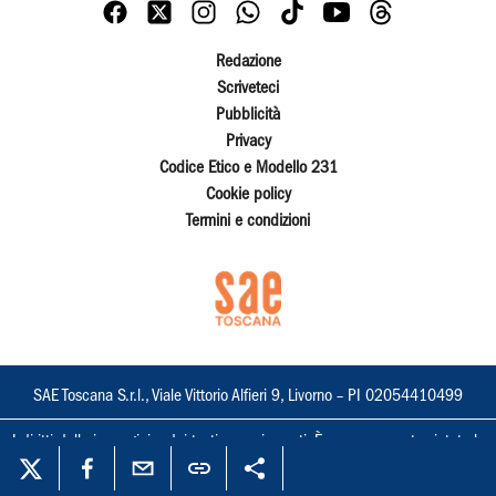
Redazione
Scriveteci
Pubblicità
Privacy
Codice Etico e Modello 231
Cookie policy
Termini e condizioni
SAE Toscana S.r.l., Viale Vittorio Alfieri 9, Livorno – PI 02054410499
I diritti delle immagini e dei testi sono riservati. È espressamente vietata la
loro riproduzione con qualsiasi mezzo e l'adattamento totale o parziale.