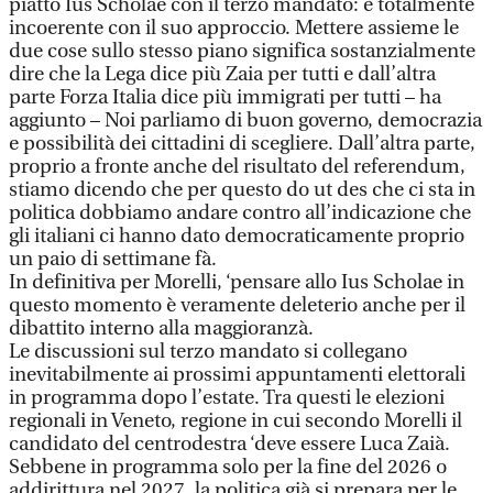
piatto Ius Scholae con il terzo mandato: è totalmente
incoerente con il suo approccio. Mettere assieme le
due cose sullo stesso piano significa sostanzialmente
dire che la Lega dice più Zaia per tutti e dall’altra
parte Forza Italia dice più immigrati per tutti – ha
aggiunto – Noi parliamo di buon governo, democrazia
e possibilità dei cittadini di scegliere. Dall’altra parte,
proprio a fronte anche del risultato del referendum,
stiamo dicendo che per questo do ut des che ci sta in
politica dobbiamo andare contro all’indicazione che
gli italiani ci hanno dato democraticamente proprio
un paio di settimane fà.
In definitiva per Morelli, ‘pensare allo Ius Scholae in
questo momento è veramente deleterio anche per il
dibattito interno alla maggioranzà.
Le discussioni sul terzo mandato si collegano
inevitabilmente ai prossimi appuntamenti elettorali
in programma dopo l’estate. Tra questi le elezioni
regionali in Veneto, regione in cui secondo Morelli il
candidato del centrodestra ‘deve essere Luca Zaià.
Sebbene in programma solo per la fine del 2026 o
addirittura nel 2027, la politica già si prepara per le