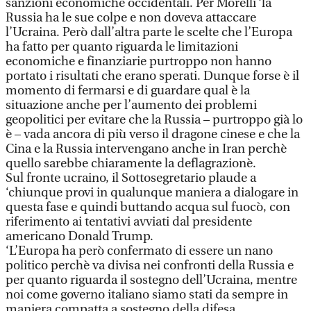
sanzioni economiche occidentali. Per Morelli ‘la
Russia ha le sue colpe e non doveva attaccare
l’Ucraina. Però dall’altra parte le scelte che l’Europa
ha fatto per quanto riguarda le limitazioni
economiche e finanziarie purtroppo non hanno
portato i risultati che erano sperati. Dunque forse è il
momento di fermarsi e di guardare qual è la
situazione anche per l’aumento dei problemi
geopolitici per evitare che la Russia – purtroppo già lo
è – vada ancora di più verso il dragone cinese e che la
Cina e la Russia intervengano anche in Iran perchè
quello sarebbe chiaramente la deflagrazionè.
Sul fronte ucraino, il Sottosegretario plaude a
‘chiunque provi in qualunque maniera a dialogare in
questa fase e quindi buttando acqua sul fuocò, con
riferimento ai tentativi avviati dal presidente
americano Donald Trump.
‘L’Europa ha però confermato di essere un nano
politico perchè va divisa nei confronti della Russia e
per quanto riguarda il sostegno dell’Ucraina, mentre
noi come governo italiano siamo stati da sempre in
maniera compatta a sostegno della difesa