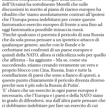
dell’Ucrainà ha sottolineato Morelli che sulle
discussioni in merito al piano di riarmo europeo ha
ribadito che ‘siamo assolutamente contrari all’ipotesi
che l’Europa possa indebitarsi per creare questo
fantomatico esercito europeo di fronte a una fino ad
oggi fantomatica possibile minaccia russà.
‘Finchè qualcuno ci paventa il pericolo di una Russia
che da sola possa pensare a un ipotetico attacco di
qualunque genere, anche con le fionde e le
cerbottane nei confronti di un paese europeo e
quindi della NATO, allora si ridicolizza solo per quello
che afferma – ha aggiunto – Ma se, come sta
succedendo, stiamo creando veramente un vero e
proprio blocco con Cina, Russia, Iran e tutte la
costellazione di paesi che sono a fianco di questi, a
questo punto chiaramente il pericolo diventa diverso
perchè non è più solo la Russia di Putin’.
‘E’ chiaro che un esercito in ogni paese europeo è
necessario, che l’Europa e i paesi e della NATO siano
in grado di difendersi, ma dall’altra parte pensare che
ci dobbiamo indebitare per fare un esercito di cui