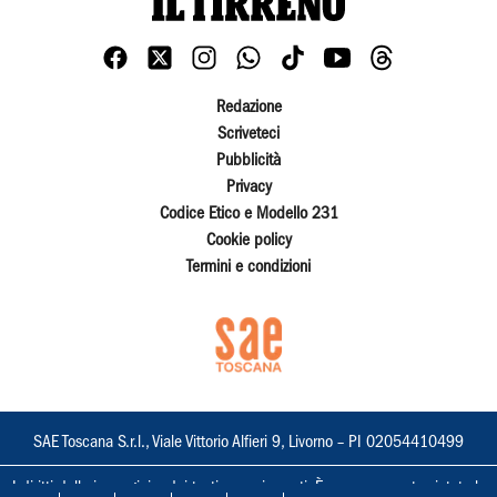
Redazione
Scriveteci
Pubblicità
Privacy
Codice Etico e Modello 231
Cookie policy
Termini e condizioni
SAE Toscana S.r.l., Viale Vittorio Alfieri 9, Livorno – PI 02054410499
I diritti delle immagini e dei testi sono riservati. È espressamente vietata la