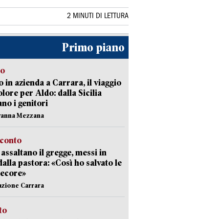
2 MINUTI DI LETTURA
Primo piano
to
 in azienda a Carrara, il viaggio
olore per Aldo: dalla Sicilia
ano i genitori
vanna Mezzana
cconto
i assaltano il gregge, messi in
dalla pastora: «Così ho salvato le
pecore»
azione Carrara
sto