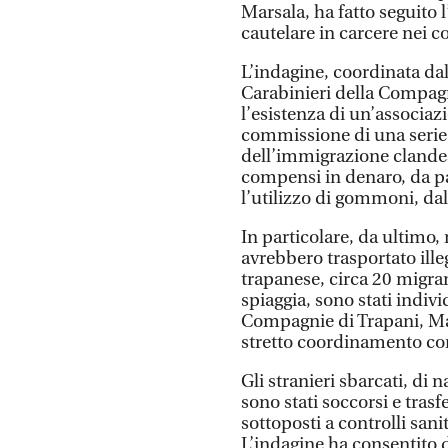
Marsala, ha fatto seguito 
cautelare in carcere nei co
L’indagine, coordinata dal
Carabinieri della Compagn
l’esistenza di un’associaz
commissione di una serie 
dell’immigrazione clandes
compensi in denaro, da pa
l’utilizzo di gommoni, dall
In particolare, da ultimo, 
avrebbero trasportato illeg
trapanese, circa 20 migran
spiaggia, sono stati indivi
Compagnie di Trapani, Mar
stretto coordinamento con
Gli stranieri sbarcati, di 
sono stati soccorsi e trasfe
sottoposti a controlli sani
L’indagine ha consentito di