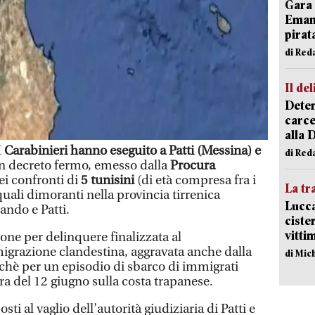
Gara 
Emanu
pirat
di Red
Il del
Deten
carce
alla 
I
Carabinieri hanno eseguito a Patti (Messina) e
di Red
 decreto fermo, emesso dalla
Procura
i confronti di
5 tunisini
(di età compresa fra i
La tr
quali dimoranti nella provincia tirrenica
Lucca
ando e Patti.
ciste
vitti
one per delinquere finalizzata al
igrazione clandestina, aggravata anche dalla
di Mic
nchè per un episodio di sbarco di immigrati
ra del 12 giugno sulla costa trapanese.
sti al vaglio dell’autorità giudiziaria di Patti e