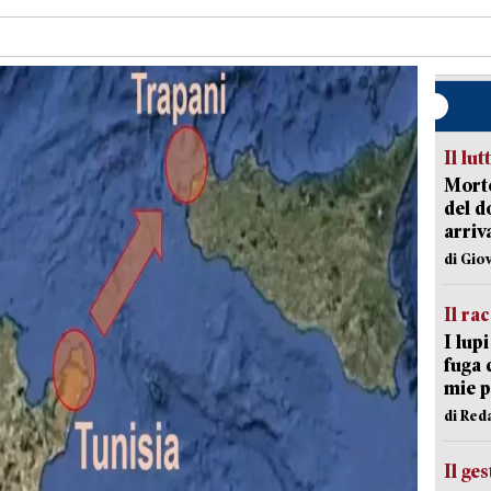
Il lut
Morto
del d
arriv
di Gio
Il ra
I lup
fuga 
mie 
di Red
Il ge