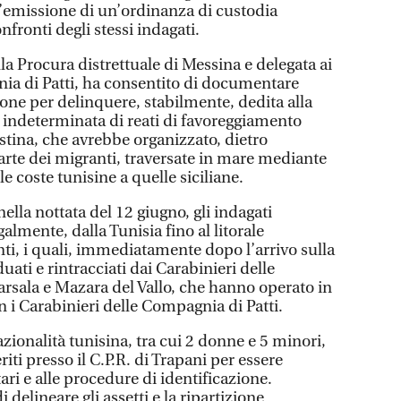
l’emissione di un’ordinanza di custodia
nfronti degli stessi indagati.
la Procura distrettuale di Messina e delegata ai
ia di Patti, ha consentito di documentare
ione per delinquere, stabilmente, dedita alla
indeterminata di reati di favoreggiamento
tina, che avrebbe organizzato, dietro
rte dei migranti, traversate in mare mediante
e coste tunisine a quelle siciliane.
nella nottata del 12 giugno, gli indagati
almente, dalla Tunisia fino al litorale
ti, i quali, immediatamente dopo l’arrivo sulla
duati e rintracciati dai Carabinieri delle
sala e Mazara del Vallo, che hanno operato in
 i Carabinieri delle Compagnia di Patti.
nazionalità tunisina, tra cui 2 donne e 5 minori,
riti presso il C.P.R. di Trapani per essere
tari e alle procedure di identificazione.
 delineare gli assetti e la ripartizione