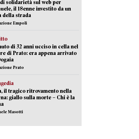
di solidarietà sul web per
ele, il 18enne investito da un
a della strada
azione Empoli
itto
uto di 32 anni ucciso in cella nel
re di Prato: era appena arrivato
Dogaia
azione Prato
agedia
, il tragico ritrovamento nella
rna: giallo sulla morte – Chi è la
ma
hele Masotti