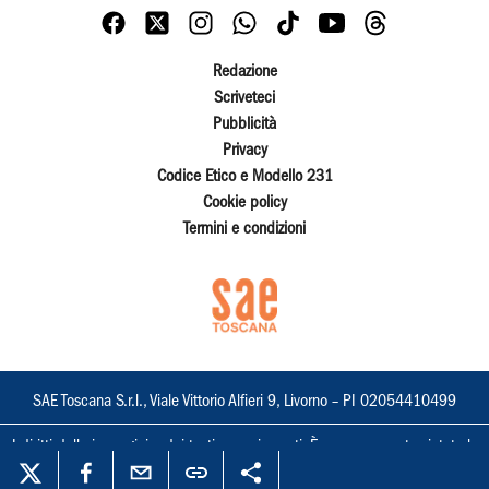
Redazione
Scriveteci
Pubblicità
Privacy
Codice Etico e Modello 231
Cookie policy
Termini e condizioni
SAE Toscana S.r.l., Viale Vittorio Alfieri 9, Livorno – PI 02054410499
I diritti delle immagini e dei testi sono riservati. È espressamente vietata la
loro riproduzione con qualsiasi mezzo e l'adattamento totale o parziale.