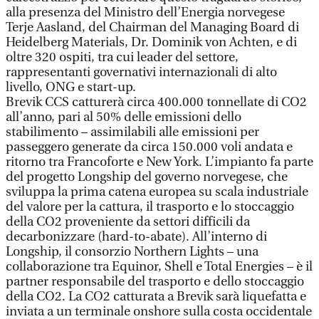
alla presenza del Ministro dell’Energia norvegese
Terje Aasland, del Chairman del Managing Board di
Heidelberg Materials, Dr. Dominik von Achten, e di
oltre 320 ospiti, tra cui leader del settore,
rappresentanti governativi internazionali di alto
livello, ONG e start-up.
Brevik CCS catturerà circa 400.000 tonnellate di CO2
all’anno, pari al 50% delle emissioni dello
stabilimento – assimilabili alle emissioni per
passeggero generate da circa 150.000 voli andata e
ritorno tra Francoforte e New York. L’impianto fa parte
del progetto Longship del governo norvegese, che
sviluppa la prima catena europea su scala industriale
del valore per la cattura, il trasporto e lo stoccaggio
della CO2 proveniente da settori difficili da
decarbonizzare (hard-to-abate). All’interno di
Longship, il consorzio Northern Lights – una
collaborazione tra Equinor, Shell e Total Energies – è il
partner responsabile del trasporto e dello stoccaggio
della CO2. La CO2 catturata a Brevik sarà liquefatta e
inviata a un terminale onshore sulla costa occidentale