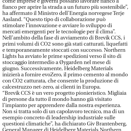
come imprese e governi possano lavorare fianco a
fianco per aprire la strada a un futuro più sostenibile”,
ha affermato il Ministro dell’Energia norvegese Terje
Aasland. “Questo tipo di collaborazione può
stimolare l’innovazione e avviare lo sviluppo di
mercati emergenti per le tecnologie per il clima”.
Nell’ambito della fase di avviamento di Brevik CCS, i
primi volumi di CO2 sono già stati catturati, liquefatti
e temporaneamente stoccati con successo. Northern
Lights ha avviato le prime spedizioni verso il sito di
stoccaggio intermedio a Øygarden nel mese di
giugno. Successivamente, Heidelberg Materials
inizierà a fornire evoZero, il primo cemento al mondo
con CO2 catturata, che consente la produzione di
calcestruzzo net-zero, ai clienti in Europa.
“Brevik CCS è un vero progetto pionieristico. Migliaia
di persone da tutto il mondo hanno già visitato
l’impianto per apprendere dalla nostra esperienza.
Non si tratta solo di un capolavoro tecnico, ma di un
esempio concreto di leadership industriale sulle
questioni climatiche”, ha dichiarato Giv Brantenberg,
General Manager di Heidelberg Materials Northern