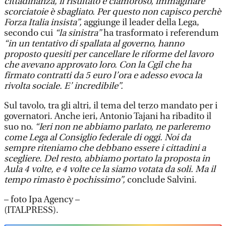
cittadinanza, il risultato è clamoroso, immaginare
scorciatoie è sbagliato. Per questo non capisco perchè
Forza Italia insista”,
aggiunge il leader della Lega,
secondo cui
“la sinistra”
ha trasformato i referendum
“in un tentativo di spallata al governo, hanno
proposto quesiti per cancellare le riforme del lavoro
che avevano approvato loro. Con la Cgil che ha
firmato contratti da 5 euro l’ora e adesso evoca la
rivolta sociale. E’ incredibile”.
Sul tavolo, tra gli altri, il tema del terzo mandato per i
governatori. Anche ieri, Antonio Tajani ha ribadito il
suo no.
“Ieri non ne abbiamo parlato, ne parleremo
come Lega al Consiglio federale di oggi. Noi da
sempre riteniamo che debbano essere i cittadini a
scegliere. Del resto, abbiamo portato la proposta in
Aula 4 volte, e 4 volte ce la siamo votata da soli. Ma il
tempo rimasto è pochissimo”,
conclude Salvini.
– foto Ipa Agency –
(ITALPRESS).