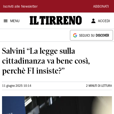
Il
Iscriviti alle Newsletter
ABBONATI
Tirreno
MENU
ACCEDI
SEGUICI SU
DISCOVER
Salvini “La legge sulla
cittadinanza va bene così,
perchè FI insiste?”
11 giugno 2025 10:14
2 MINUTI DI LETTURA