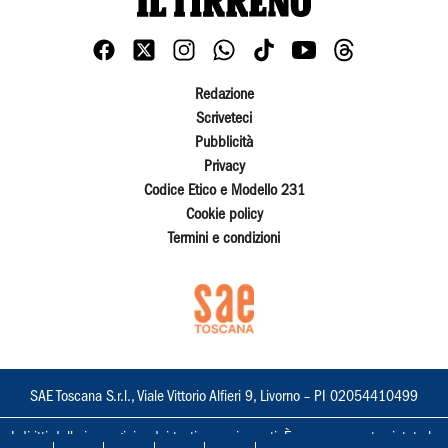
Redazione
Scriveteci
Pubblicità
Privacy
Codice Etico e Modello 231
Cookie policy
Termini e condizioni
SAE Toscana S.r.l., Viale Vittorio Alfieri 9, Livorno – PI 02054410499
I diritti delle immagini e dei testi sono riservati. È espressamente vietata la