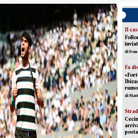
Il ca
Follo
inviat
di Iva
Fa di
«Fort
Ibiza
rumor
di Mat
Strad
Cecin
arriv
posta