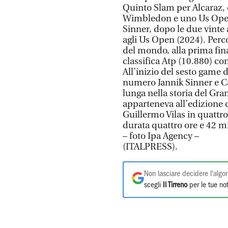
Quinto Slam per Alcaraz,
Wimbledon e uno Us Open.
Sinner, dopo le due vinte 
agli Us Open (2024). Perc
del mondo, alla prima fina
classifica Atp (10.880) co
All’inizio del sesto game d
numero Jannik Sinner e Ca
lunga nella storia del Gra
apparteneva all’edizione
Guillermo Vilas in quattro
durata quattro ore e 42 m
– foto Ipa Agency –
(ITALPRESS).
Non lasciare decidere l'algor
scegli
Il Tirreno
per le tue not