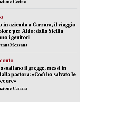
azione Cecina
to
 in azienda a Carrara, il viaggio
olore per Aldo: dalla Sicilia
ano i genitori
vanna Mezzana
cconto
i assaltano il gregge, messi in
dalla pastora: «Così ho salvato le
pecore»
azione Carrara