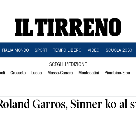
ITALIA MONDO
SPORT
TEMPO LIBERO
VIDEO
SCUOLA 2030
SCEGLI L'EDIZIONE
oli
Grosseto
Lucca
Massa-Carrara
Montecatini
Piombino-Elba
 Roland Garros, Sinner ko al 