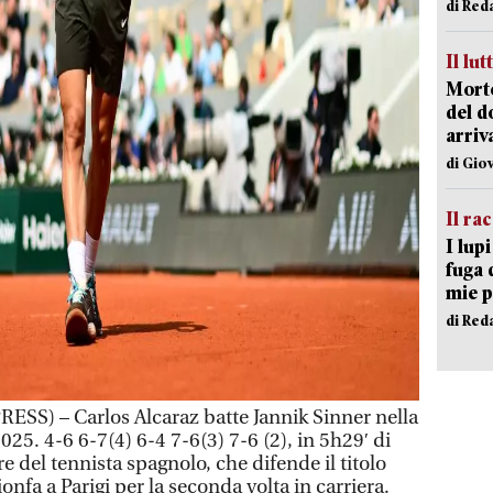
di Red
Il lut
Morto
del d
arriv
di Gio
Il ra
I lup
fuga 
mie 
di Red
SS) – Carlos Alcaraz batte Jannik Sinner nella
025. 4-6 6-7(4) 6-4 7-6(3) 7-6 (2), in 5h29′ di
re del tennista spagnolo, che difende il titolo
ionfa a Parigi per la seconda volta in carriera.