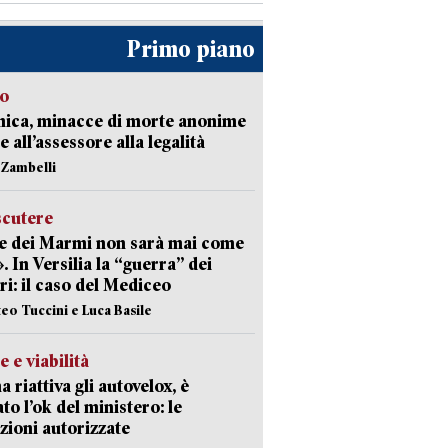
Primo piano
so
nica, minacce di morte anonime
e all’assessore alla legalità
n Zambelli
scutere
e dei Marmi non sarà mai come
». In Versilia la “guerra” dei
i: il caso del Mediceo
teo Tuccini e Luca Basile
e e viabilità
a riattiva gli autovelox, è
ato l’ok del ministero: le
zioni autorizzate