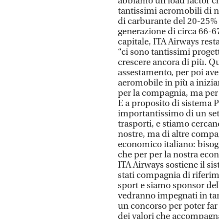
abbiamo un load factor c
tantissimi aeromobili di
di carburante del 20-25% 
generazione di circa 66-6
capitale, ITA Airways r
“ci sono tantissimi proge
crescere ancora di più. 
assestamento, per poi ave
aeromobile in più a inizi
per la compagnia, ma per i
E a proposito di sistema P
importantissimo di un set
trasporti, e stiamo cercan
nostre, ma di altre compa
economico italiano: bisog
che per per la nostra eco
ITA Airways sostiene il si
stati compagnia di riferim
sport e siamo sponsor del
vedranno impegnati in ta
un concorso per poter far a
dei valori che accompagn