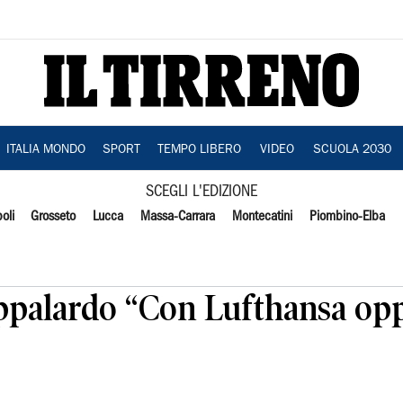
ITALIA MONDO
SPORT
TEMPO LIBERO
VIDEO
SCUOLA 2030
SCEGLI L'EDIZIONE
oli
Grosseto
Lucca
Massa-Carrara
Montecatini
Piombino-Elba
ppalardo “Con Lufthansa opp