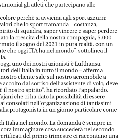
imonial gli atleti che partecipano alle
 colore perchè si avvicina agli sport azzurri:
lori che lo sport tramanda – costanza,
irito di squadra, saper vincere e saper perdere
to la crescita della nostra compagnia, 5.000
mato il sogno del 2021 in pura realtà, con un
 che oggi ITA ha nel mondo”, sottolinea il
ia.
 oggi uno dei nostri azionisti è Lufthansa,
ri dell’Italia in tutto il mondo – afferma
ostro cliente sale sul nostro aeromobile a
 accolto dal sorriso dell’assistente di volo, deve
 è il nostro spirito”, ha ricordato Pappalardo,
ajani che ci ha dato la possibilità di essere
ai consolati nell’organizzazione di tantissimi
talia protagonista in un giorno particolare come
 di Italia nel mondo. La domanda è sempre in
ncora immaginare cosa succederà nel secondo
ertificati del primo trimestre ci raccontano una