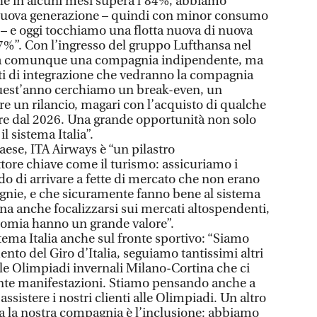
he in alcuni mesi supera l’84%, abbiamo
 nuova generazione – quindi con minor consumo
– e oggi tocchiamo una flotta nuova di nuova
7%”. Con l’ingresso del gruppo Lufthansa nel
esta comunque una compagnia indipendente, ma
tti di integrazione che vedranno la compagnia
Quest’anno cerchiamo un break-even, un
re un rilancio, magari con l’acquisto di qualche
are dal 2026. Una grande opportunità non solo
l sistema Italia”.
aese, ITA Airways è “un pilastro
tore chiave come il turismo: assicuriamo i
do di arrivare a fette di mercato che non erano
gnie, e che sicuramente fanno bene al sistema
na anche focalizzarsi sui mercati altospendenti,
nomia hanno un grande valore”.
stema Italia anche sul fronte sportivo: “Siamo
ento del Giro d’Italia, seguiamo tantissimi altri
le Olimpiadi invernali Milano-Cortina che ci
nte manifestazioni. Stiamo pensando anche a
ssistere i nostri clienti alle Olimpiadi. Un altro
a la nostra compagnia è l’inclusione: abbiamo