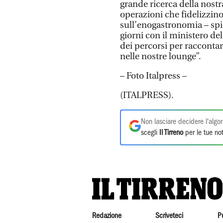
grande ricerca della nostr
operazioni che fidelizzin
sull’enogastronomia – spi
giorni con il ministero de
dei percorsi per raccontar
nelle nostre lounge”.
– Foto Italpress –
(ITALPRESS).
Non lasciare decidere l'algor
scegli
Il Tirreno
per le tue not
Redazione
Scriveteci
P