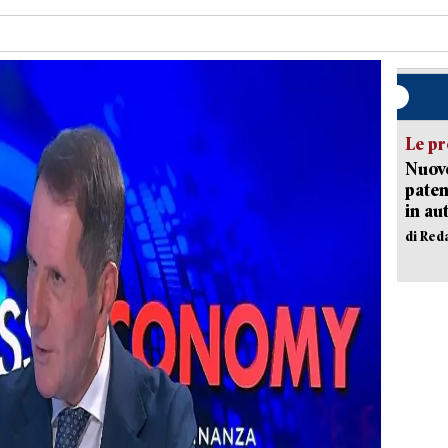
Le pr
Nuovo
paten
in au
di Red