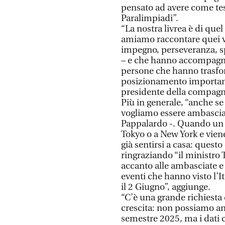
pensato ad avere come test
Paralimpiadi”.
“La nostra livrea è di quel
amiamo raccontare quei va
impegno, perseveranza, sp
– e che hanno accompagna
persone che hanno trasfor
posizionamento importante
presidente della compagn
Più in generale, “anche se
vogliamo essere ambasciato
Pappalardo -. Quando un n
Tokyo o a New York e viene
già sentirsi a casa: questo
ringraziando “il ministro T
accanto alle ambasciate e 
eventi che hanno visto l’I
il 2 Giugno”, aggiunge.
“C’è una grande richiesta
crescita: non possiamo a
semestre 2025, ma i dati c