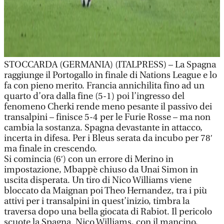
STOCCARDA (GERMANIA) (ITALPRESS) – La Spagna
raggiunge il Portogallo in finale di Nations League e lo
fa con pieno merito. Francia annichilita fino ad un
quarto d’ora dalla fine (5-1) poi l’ingresso del
fenomeno Cherki rende meno pesante il passivo dei
transalpini – finisce 5-4 per le Furie Rosse – ma non
cambia la sostanza. Spagna devastante in attacco,
incerta in difesa. Per i Bleus serata da incubo per 78′
ma finale in crescendo.
Si comincia (6′) con un errore di Merino in
impostazione, Mbappè chiuso da Unai Simon in
uscita disperata. Un tiro di Nico Williams viene
bloccato da Maignan poi Theo Hernandez, tra i più
attivi per i transalpini in quest’inizio, timbra la
traversa dopo una bella giocata di Rabiot. Il pericolo
scuote la Spagna. Nico Williams, con il mancino,