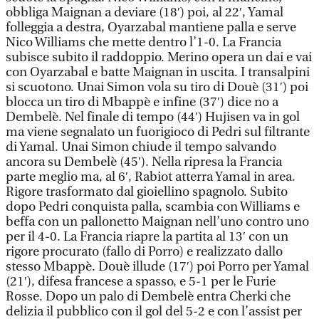
obbliga Maignan a deviare (18′) poi, al 22′, Yamal
folleggia a destra, Oyarzabal mantiene palla e serve
Nico Williams che mette dentro l’1-0. La Francia
subisce subito il raddoppio. Merino opera un dai e vai
con Oyarzabal e batte Maignan in uscita. I transalpini
si scuotono. Unai Simon vola su tiro di Douè (31′) poi
blocca un tiro di Mbappè e infine (37′) dice no a
Dembelè. Nel finale di tempo (44′) Hujisen va in gol
ma viene segnalato un fuorigioco di Pedri sul filtrante
di Yamal. Unai Simon chiude il tempo salvando
ancora su Dembelè (45′). Nella ripresa la Francia
parte meglio ma, al 6′, Rabiot atterra Yamal in area.
Rigore trasformato dal gioiellino spagnolo. Subito
dopo Pedri conquista palla, scambia con Williams e
beffa con un pallonetto Maignan nell’uno contro uno
per il 4-0. La Francia riapre la partita al 13′ con un
rigore procurato (fallo di Porro) e realizzato dallo
stesso Mbappè. Douè illude (17′) poi Porro per Yamal
(21′), difesa francese a spasso, e 5-1 per le Furie
Rosse. Dopo un palo di Dembelè entra Cherki che
delizia il pubblico con il gol del 5-2 e con l’assist per