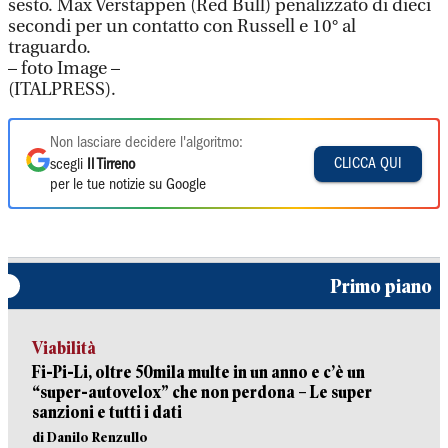
sesto. Max Verstappen (Red Bull) penalizzato di dieci
secondi per un contatto con Russell e 10° al
traguardo.
– foto Image –
(ITALPRESS).
Non lasciare decidere l'algoritmo:
CLICCA QUI
scegli
Il Tirreno
per le tue notizie su Google
Primo piano
Viabilità
Fi-Pi-Li, oltre 50mila multe in un anno e c’è un
“super-autovelox” che non perdona – Le super
sanzioni e tutti i dati
di Danilo Renzullo