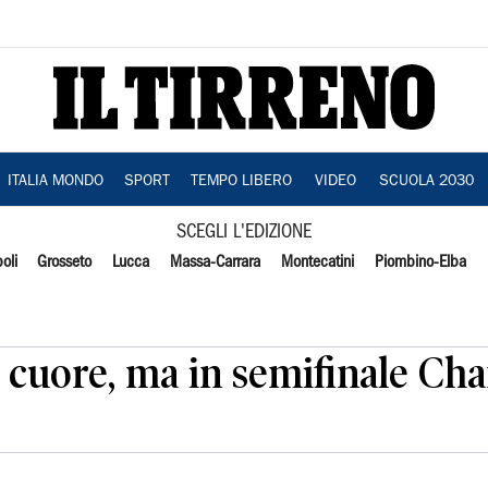
ITALIA MONDO
SPORT
TEMPO LIBERO
VIDEO
SCUOLA 2030
SCEGLI L'EDIZIONE
oli
Grosseto
Lucca
Massa-Carrara
Montecatini
Piombino-Elba
o cuore, ma in semifinale Ch