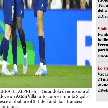
Paolo
Terni
della
di Ale
Viabi
Esodo
bolli
Ferr
parti
di Red
Lo st
Vacan
24 mi
avanz
di Red
A) (ITALPRESS) – Girandola di emozioni al
 dove un
Aston Villa
tutto cuore rimonta 2 gol al
sce a ribaltare il 3-1 dell’andata. I francesi
Champions.