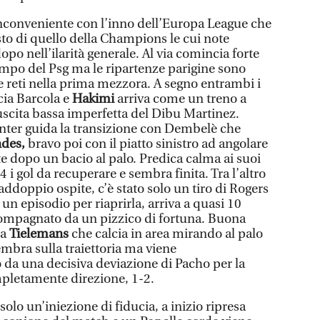
inconveniente con l’inno dell’Europa League che
sto di quello della Champions le cui note
po nell’ilarità generale. Al via comincia forte
campo del Psg ma le ripartenze parigine sono
e reti nella prima mezzora. A segno entrambi i
cia Barcola e
Hakimi
arriva come un treno a
scita bassa imperfetta del Dibu Martinez.
nter guida la transizione con Dembelè che
des,
bravo poi con il piatto sinistro ad angolare
ete dopo un bacio al palo. Predica calma ai suoi
 i gol da recuperare e sembra finita. Tra l’altro
raddoppio ospite, c’è stato solo un tiro di Rogers
e un episodio per riaprirla, arriva a quasi 10
compagnato da un pizzico di fortuna. Buona
 a
Tielemans
che calcia in area mirando al palo
ra sulla traiettoria ma viene
 da una decisiva deviazione di Pacho per la
mpletamente direzione, 1-2.
solo un’iniezione di fiducia, a inizio ripresa