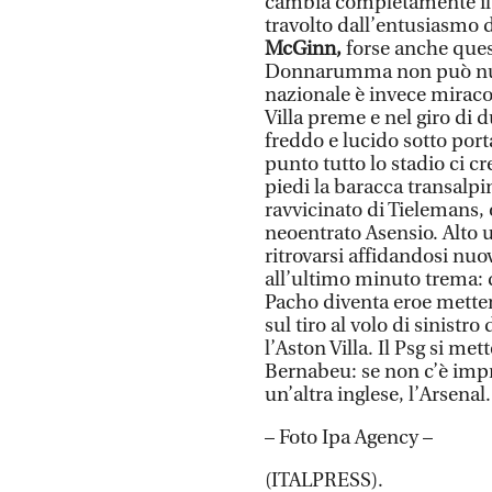
cambia completamente il 
travolto dall’entusiasmo d
McGinn,
forse anche ques
Donnarumma non può nulla 
nazionale è invece miraco
Villa preme e nel giro di d
freddo e lucido sotto porta
punto tutto lo stadio ci 
piedi la baracca transalpi
ravvicinato di Tielemans, 
neoentrato Asensio. Alto u
ritrovarsi affidandosi nu
all’ultimo minuto trema: 
Pacho diventa eroe metten
sul tiro al volo di sinistr
l’Aston Villa. Il Psg si m
Bernabeu: se non c’è impr
un’altra inglese, l’Arsenal.
– Foto Ipa Agency –
(ITALPRESS).