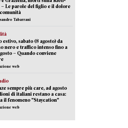
 e Graziella, morti sulla Rieti-
 – Le parole del figlio e il dolore
 comunità
ssandro Tabarrani
lità
 estivo, sabato (8 agosto) da
no nero e traffico intenso fino a
agosto – Quando conviene
re
azione web
udio
ze sempre più care, ad agosto
lioni di italiani restano a casa:
a il fenomeno "Staycation"
azione web