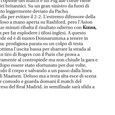
copione del match e un Psg alle corde viene
ei britannici. Su un gran sinistro da fuori di
to leggermente deviato da Pacho,
per evitare il 2-2. L’estremo difensore della
loso a mano aperta su Rashford, pero l’Aston
ue minuti ribalta il risultato odierno con
Konsa,
 per far esplodere i tifosi inglesi. A questo
crede ed è di nuovo Donnarumma a tenere in
na: prodigiosa parata su un colpo di testa
ottima l’uscita bassa per sbarrare la strada al
n tiro di Rogers con il Paris che prova a
ovamente al contropiede ma non chiude la gara e
dopo essere stato sfortunato per due volte,
do il corpo e salvando a un passo dalla linea
o di Maatsen. Deluso ma a testa alta esce di scena
ette comodo e guarda domani il match del
esa del Real Madrid, in semifinale sarà sfida a