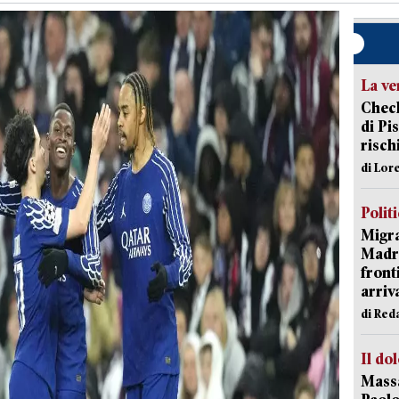
La ve
Check
di Pis
risch
di Lor
Polit
Migra
Madri
front
arriva
di Red
Il do
Massa