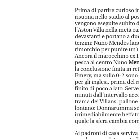
Prima di partire curioso 
risuona nello stadio al po
vengono eseguite subito do
l’Aston Villa nella metà 
devastanti e portano a du
terzini: Nuno Mendes lan
rimorchio per punire un’u
Ancora il marocchino ex I
pesca al centro Nuno
Men
la conclusione finita in r
Emery, ma sullo 0-2 sono 4
per gli inglesi, prima del 
finito di poco a lato. Serv
minuti dall’intervallo ac
trama dei Villans, pallone
lontano: Donnarumma semb
irrimediabilmente beffato
quale la sfera cambia co
Ai padroni di casa serviva 