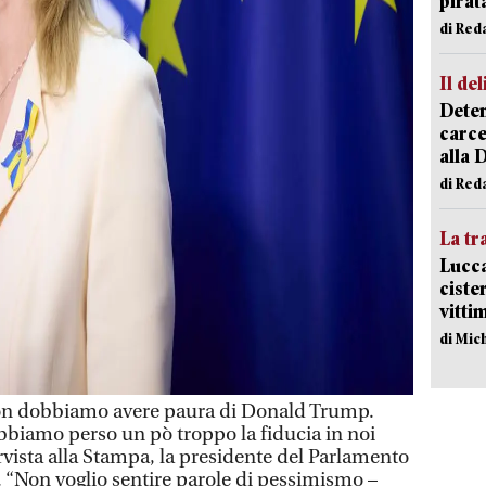
pirat
di Red
Il del
Deten
carce
alla 
di Red
La tr
Lucca
ciste
vitti
di Mic
n dobbiamo avere paura di Donald Trump.
biamo perso un pò troppo la fiducia in noi
tervista alla Stampa, la presidente del Parlamento
 “Non voglio sentire parole di pessimismo –