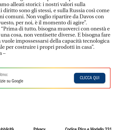
mo alleati storici: i nostri valori sulla
 diritto sono gli stessi, e sulla Russia così come
ni comuni. Non voglio ripartire da Davos con
uesto, per noi, è il momento di agire”.
: “Prima di tutto, bisogna muoverci con onestà e
na cosa, non ventisette diverse. E bisogna fare
a vuole impossessarsi della capacità tecnologica
ale per costruire i propri prodotti in casa”.
a –
itmo:
CLICCA QUI
izie su Google
ubblicità
Privacy
Codice Etico e Modello 231