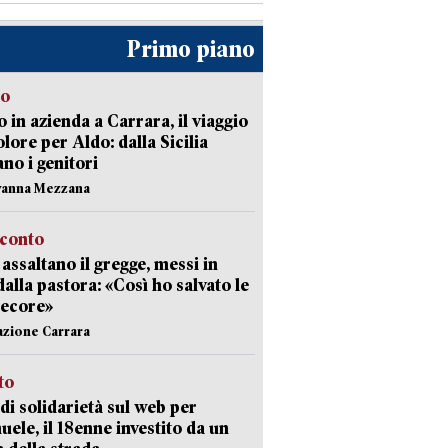
Primo piano
to
 in azienda a Carrara, il viaggio
olore per Aldo: dalla Sicilia
ano i genitori
vanna Mezzana
cconto
i assaltano il gregge, messi in
dalla pastora: «Così ho salvato le
pecore»
azione Carrara
sto
di solidarietà sul web per
ele, il 18enne investito da un