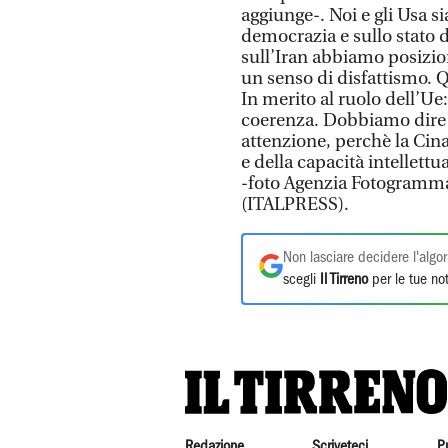
aggiunge-. Noi e gli Usa sia
democrazia e sullo stato di
sull’Iran abbiamo posizio
un senso di disfattismo. Q
In merito al ruolo dell’Ue
coerenza. Dobbiamo dire u
attenzione, perchè la Cin
e della capacità intellettu
-foto Agenzia Fotogramm
(ITALPRESS).
Non lasciare decidere l'algor
scegli
Il Tirreno
per le tue not
Redazione
Scriveteci
P