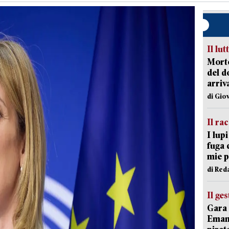
Il lut
Morto
del d
arriv
di Gio
Il ra
I lup
fuga 
mie 
di Red
Il ge
Gara 
Emanu