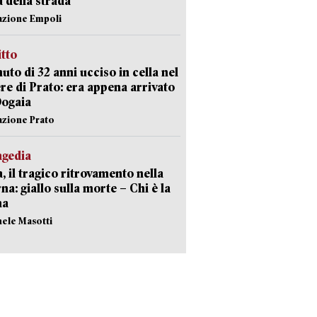
a della strada
azione Empoli
itto
uto di 32 anni ucciso in cella nel
re di Prato: era appena arrivato
Dogaia
azione Prato
agedia
, il tragico ritrovamento nella
rna: giallo sulla morte – Chi è la
ma
hele Masotti